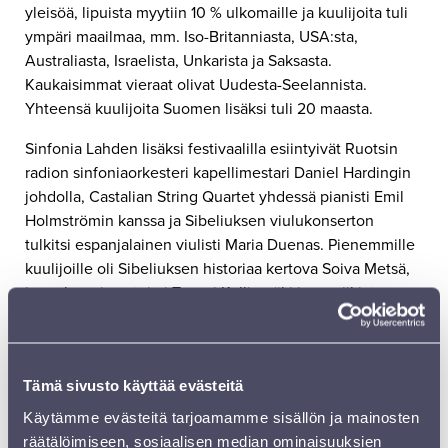
yleisöä, lipuista myytiin 10 % ulkomaille ja kuulijoita tuli
ympäri maailmaa, mm. Iso-Britanniasta, USA:sta,
Australiasta, Israelista, Unkarista ja Saksasta.
Kaukaisimmat vieraat olivat Uudesta-Seelannista.
Yhteensä kuulijoita Suomen lisäksi tuli 20 maasta.
Sinfonia Lahden lisäksi festivaalilla esiintyivät Ruotsin
radion sinfoniaorkesteri kapellimestari Daniel Hardingin
johdolla, Castalian String Quartet yhdessä pianisti Emil
Holmströmin kanssa ja Sibeliuksen viulukonserton
tulkitsi espanjalainen viulisti Maria Duenas. Pienemmille
kuulijoille oli Sibeliuksen historiaa kertova Soiva Metsä,
jossa kertojana toimi Tapani Kalliomäki ja musiikista
vastasivat sellisti Jussi Makkonen ja pianisti Nazig
Azezian.
Johdatus konserttiin -tilaisuuksissa syvennyttiin
Tämä sivusto käyttää evästeitä
Sibeliuksen tekemiin matkoihin ja kuultiin ainutlaatuinen
Käytämme evästeitä tarjoamamme sisällön ja mainosten
keskustelu kansallissäveltäjän jälkeläisiltä.
räätälöimiseen, sosiaalisen median ominaisuuksien