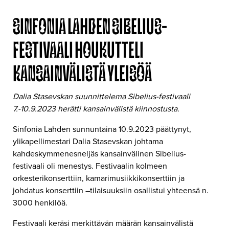
SINFONIA LAHDEN SIBELIUS-
FESTIVAALI HOUKUTTELI
KANSAINVÄLISTÄ YLEISÖÄ
Dalia Stasevskan suunnittelema Sibelius-festivaali
7.-10.9.2023 herätti kansainvälistä kiinnostusta.
Sinfonia Lahden sunnuntaina 10.9.2023 päättynyt,
ylikapellimestari Dalia Stasevskan johtama
kahdeskymmenesneljäs kansainvälinen Sibelius-
festivaali oli menestys. Festivaalin kolmeen
orkesterikonserttiin, kamarimusiikkikonserttiin ja
johdatus konserttiin –tilaisuuksiin osallistui yhteensä n.
3000 henkilöä.
Festivaali keräsi merkittävän määrän kansainvälistä