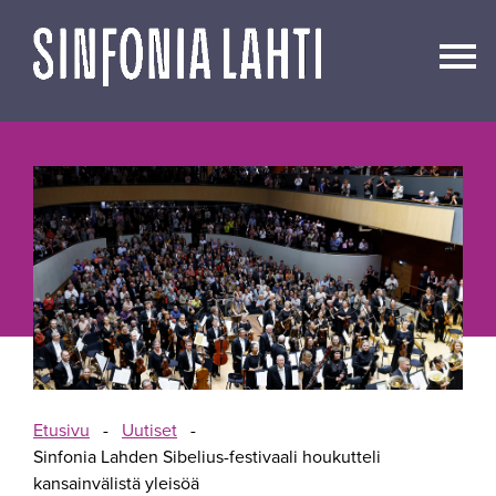
Siirry
sisältöön
Etusivu
-
Uutiset
-
Sinfonia Lahden Sibelius-festivaali houkutteli
kansainvälistä yleisöä