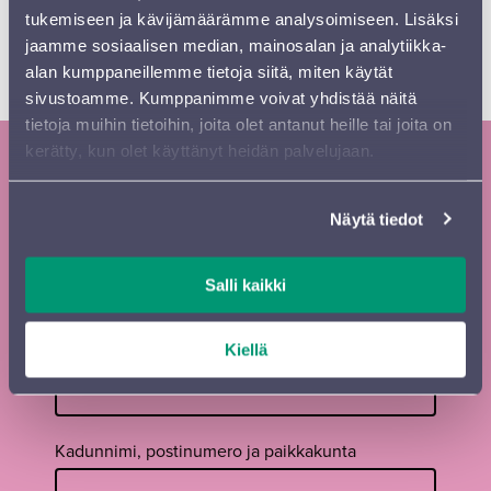
tukemiseen ja kävijämäärämme analysoimiseen. Lisäksi
Sibelius-festivaali täyttää ensi vuonna 25-vuotta ja
jaamme sosiaalisen median, mainosalan ja analytiikka-
juhlavuoden teemana on sinfoniset syklit. Festivaali
alan kumppaneillemme tietoja siitä, miten käytät
järjestetään 29.-31.8.2023 Sibeliustalossa, liput tulevat
sivustoamme. Kumppanimme voivat yhdistää näitä
myyntiin 15.1.2024 Lippu.fi-myyntikanavissa.
tietoja muihin tietoihin, joita olet antanut heille tai joita on
kerätty, kun olet käyttänyt heidän palvelujaan.
Tilaa Sinfonia Lahden uutiskirje ja
Näytä tiedot
kausiesite
Tilaa
Etunimi
*
Salli kaikki
uutiskirje
footer FI
Kiellä
Sukunimi
*
Kadunnimi, postinumero ja paikkakunta