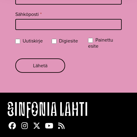
Sähköposti
*
Painettu
Uutiskirje
Digiesite
esite
Lähetä
Sinfonia Lahti Facebookissa
Sinfonia Lahti Instagramissa
Sinfonia Lahti Twitterissä
Sinfonia Lahti YouTubessa
Sinfonia Lahti RSS-feed