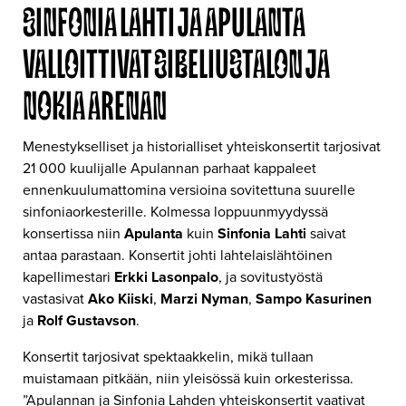
SINFONIA LAHTI JA APULANTA
VALLOITTIVAT SIBELIUSTALON JA
NOKIA ARENAN
Menestykselliset ja historialliset yhteiskonsertit tarjosivat
21 000 kuulijalle Apulannan parhaat kappaleet
ennenkuulumattomina versioina sovitettuna suurelle
sinfoniaorkesterille. Kolmessa loppuunmyydyssä
konsertissa niin
Apulanta
kuin
Sinfonia Lahti
saivat
antaa parastaan. Konsertit johti lahtelaislähtöinen
kapellimestari
Erkki Lasonpalo
, ja sovitustyöstä
vastasivat
Ako Kiiski
,
Marzi Nyman
,
Sampo Kasurinen
ja
Rolf Gustavson
.
Konsertit tarjosivat spektaakkelin, mikä tullaan
muistamaan pitkään, niin yleisössä kuin orkesterissa.
”Apulannan ja Sinfonia Lahden yhteiskonsertit vaativat