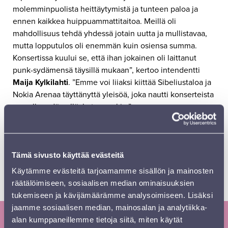
molemminpuolista heittäytymistä ja tunteen paloa ja
ennen kaikkea huippuammattitaitoa. Meillä oli
mahdollisuus tehdä yhdessä jotain uutta ja mullistavaa,
mutta lopputulos oli enemmän kuin osiensa summa.
Konsertissa kuului se, että ihan jokainen oli laittanut
punk-sydämensä täysillä mukaan”, kertoo intendentti
Maija Kylkilahti
. ”Emme voi liiaksi kiittää Sibeliustaloa ja
Nokia Arenaa täyttänyttä yleisöä, joka nautti konserteista
suurella sydämellä, kuten mekin.”
Katso kuvatunnelmia Nokia Arenan konsertista
täältä.
Nokia Arenan 26.10.2024 konsertti on
Tämä sivusto käyttää evästeitä
katsottavissa
Ruutu+
-palvelusta maksullisena 26.11.2024
asti.
Käytämme evästeitä tarjoamamme sisällön ja mainosten
räätälöimiseen, sosiaalisen median ominaisuuksien
Kuva Jarmo Katila.
tukemiseen ja kävijämäärämme analysoimiseen. Lisäksi
jaamme sosiaalisen median, mainosalan ja analytiikka-
alan kumppaneillemme tietoja siitä, miten käytät