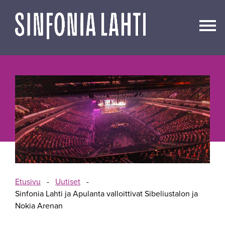
Siirry
sisältöön
Etusivu
-
Uutiset
-
Sinfonia Lahti ja Apulanta valloittivat Sibeliustalon ja
Nokia Arenan