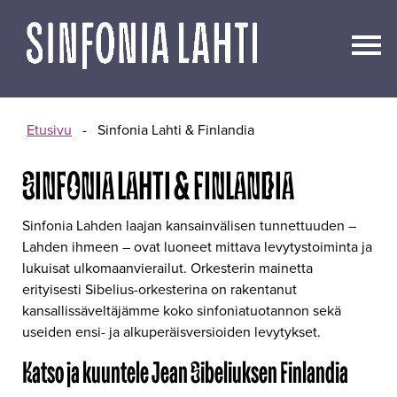
Siirry
sisältöön
Etusivu
-
Sinfonia Lahti & Finlandia
SINFONIA LAHTI & FINLANDIA
Sinfonia Lahden laajan kansainvälisen tunnettuuden –
Lahden ihmeen – ovat luoneet mittava levytystoiminta ja
lukuisat ulkomaanvierailut. Orkesterin mainetta
erityisesti Sibelius-orkesterina on rakentanut
kansallissäveltäjämme koko sinfoniatuotannon sekä
useiden ensi- ja alkuperäisversioiden levytykset.
Katso ja kuuntele Jean Sibeliuksen Finlandia