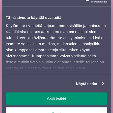
kausiesite
Tilaa
Etunimi
*
Tämä sivusto käyttää evästeitä
uutiskirje
Käytämme evästeitä tarjoamamme sisällön ja mainosten
footer FI
räätälöimiseen, sosiaalisen median ominaisuuksien
Sukunimi
*
tukemiseen ja kävijämäärämme analysoimiseen. Lisäksi
jaamme sosiaalisen median, mainosalan ja analytiikka-
alan kumppaneillemme tietoja siitä, miten käytät
sivustoamme. Kumppanimme voivat yhdistää näitä
Kadunnimi, postinumero ja paikkakunta
tietoja muihin tietoihin, joita olet antanut heille tai joita on
kerätty, kun olet käyttänyt heidän palvelujaan.
Sähköposti
*
Näytä tiedot
Painettu
Salli kaikki
Uutiskirje
Digiesite
esite