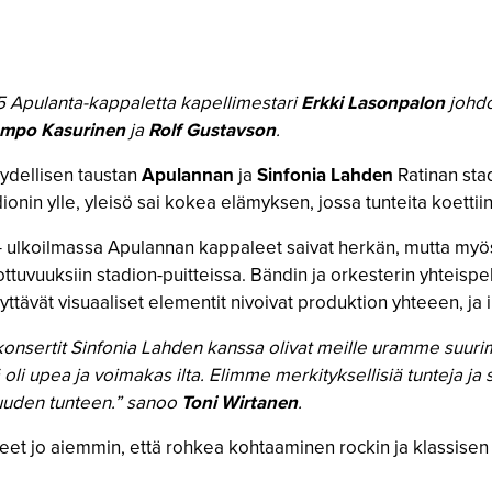
25 Apulanta-kappaletta kapellimestari
Erkki Lasonpalon
johdo
mpo Kasurinen
ja
Rolf Gustavson
.
äydellisen taustan
Apulannan
ja
Sinfonia Lahden
Ratinan stad
dionin ylle, yleisö sai kokea elämyksen, jossa tunteita koettiin
– ulkoilmassa Apulannan kappaleet saivat herkän, mutta myös
ttuvuuksiin stadion-puitteissa. Bändin ja orkesterin yhteispel
yttävät visuaaliset elementit nivoivat produktion yhteeen, ja 
onsertit Sinfonia Lahden kanssa olivat meille uramme suur
 oli upea ja voimakas ilta. Elimme merkityksellisiä tunteja j
isuuden tunteen.” sanoo
Toni Wirtanen
.
neet jo aiemmin, että rohkea kohtaaminen rockin ja klassisen m