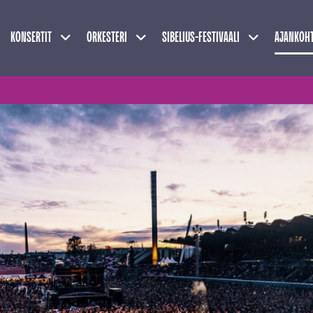
Näytä alasivut
Näytä alasivut
Näytä alasivu
KONSERTIT
ORKESTERI
SIBELIUS-FESTIVAALI
AJANKOHT