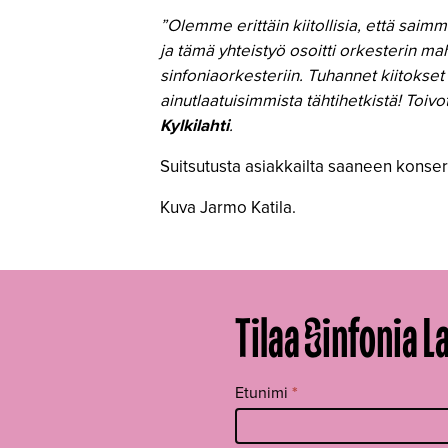
”Olemme erittäin kiitollisia, että sai
ja tämä yhteistyö osoitti orkesterin m
sinfoniaorkesteriin. Tuhannet kiitokset
ainutlaatuisimmista tähtihetkistä! Toi
Kylkilahti
.
Suitsutusta asiakkailta saaneen konser
Kuva Jarmo Katila.
Tilaa Sinfonia L
Tilaa
Etunimi
*
uutiskirje
footer FI