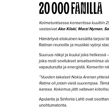
20 000 FANILLA
Kolmetuntisessa konsertissa kuultiin 
vastasivat
Ako Kiiski
,
Marzi Nyman
,
Sa
Hämärtyvä elokuinen kesäilta tarjosi t
Ratinan reunoille ja musiikki vyöryi sta
Suuruus näkyi ja kuului joka hetkessä 
joka nosti sovitukset ansaitsemiinsa ulo
vapautunutta ja energistä. Konsertin nä
“Vuoden takaiset Nokia Arenan yhteisk
Ratina oli jotain vielä suurempaa. Tämä
kanssa. Kokemus jätti valtavan kiitoll
Apulanta ja Sinfonia Lahti ovat osoitta
unohtumatonta.