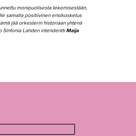
 tunnettu monipuolisesta tekemisestään,
lle samalla positiivinen ensikosketus
 tämä jää orkesterin historiaan yhtenä
oo Sinfonia Lahden intendentti
Maija