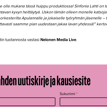
mme olla mukana tässä huippu produktiossa! Sinfonia Lahti on
ahtavan kyvyn heittäytyä. Uskon tämän olleen monelle katsoja
 orkesterilta Apulannalle ja jokaiselle työryhmän jäsenelle –
vottavasti saamme pian uudestaan jakaa lavan yhdessä!” kert
tin tuotannosta vastasi
Nelonen Media Live
.
ahden uutiskirje ja kausiesite
Sukunimi
*