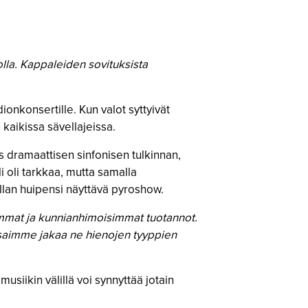
lla. Kappaleiden sovituksista
ionkonsertille. Kun valot syttyivät
 kaikissa sävellajeissa.
 dramaattisen sinfonisen tulkinnan,
i oli tarkkaa, mutta samalla
illan huipensi näyttävä pyroshow.
immat ja kunnianhimoisimmat tuotannot.
a saimme jakaa ne hienojen tyyppien
usiikin välillä voi synnyttää jotain