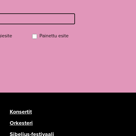
iesite
Painettu esite
Konsertit
Orkesteri
Sibelius-festivaali