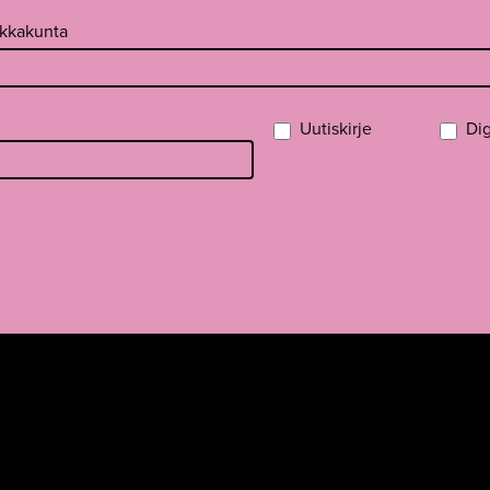
ikkakunta
Uutiskirje
Dig