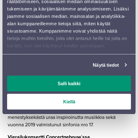
räätälöimiseen, sosiaalisen median ominaisuuksien
konservatorion kanssa.
tukemiseen ja kävijämäärämme analysoimiseen. Lisäksi
jaamme sosiaalisen median, mainosalan ja analytiikka-
Fokuksessa Kalevi Aho ja Jaakko Kuusisto
alan kumppaneillemme tietoja siitä, miten käytät
Kapellimestari, säveltäjä ja viulisti
Jaakko Kuusiston
sivustoamme. Kumppanimme voivat yhdistää näitä
elämäntyö säveltäjänä ja sovittajana on mykistävä
tietoja muihin tietoihin, joita olet antanut heille tai joita on
osoitus lahjakkuudesta ja monipuolisuudesta.
Osmo
kerätty, kun olet käyttänyt heidän palvelujaan.
Vänskän
johtama FOKUS-konsertti on omistettu
suomalaisen musiikkielämän vaikuttajalle ja Sinfonia
Näytä tiedot
Lahden pitkäaikaiselle konserttimestarille.
Sinfonia Lahden kunniasäveltäjä
Kalevi Aho
täyttää
Salli kaikki
maaliskuussa 75 vuotta. Paitsi säveltäjä Aho on
yhteiskunnallinen keskustelija, joka on läpi elämänsä
Kiellä
puolustanut sivistystä ja kulttuuria.
Erkki Lasonpalon
johtamassa FOKUS-konsertissa kuullaan Kalevi Ahon
menestyksekästä uraa inspiroinutta musiikkia sekä
vuonna 2019 valmistunut sinfonia nro 17.
Vierailukonsertti
Concertgebouw´ssa