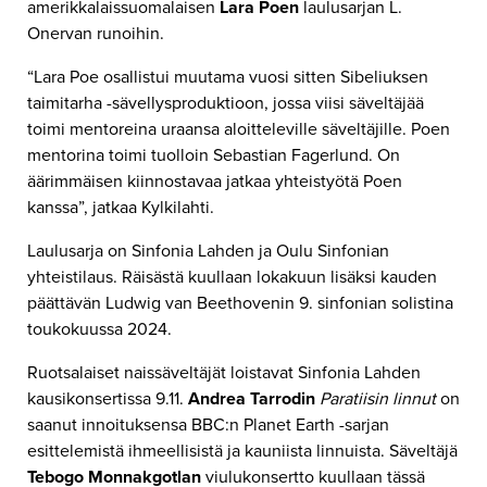
amerikkalaissuomalaisen
Lara Poen
laulusarjan L.
Onervan runoihin.
“Lara Poe osallistui muutama vuosi sitten Sibeliuksen
taimitarha -sävellysproduktioon, jossa viisi säveltäjää
toimi mentoreina uraansa aloitteleville säveltäjille. Poen
mentorina toimi tuolloin Sebastian Fagerlund. On
äärimmäisen kiinnostavaa jatkaa yhteistyötä Poen
kanssa”, jatkaa Kylkilahti.
Laulusarja on Sinfonia Lahden ja Oulu Sinfonian
yhteistilaus. Räisästä kuullaan lokakuun lisäksi kauden
päättävän Ludwig van Beethovenin 9. sinfonian solistina
toukokuussa 2024.
Ruotsalaiset naissäveltäjät loistavat Sinfonia Lahden
kausikonsertissa 9.11.
Andrea Tarrodin
Paratiisin linnut
on
saanut innoituksensa BBC:n Planet Earth -sarjan
esittelemistä ihmeellisistä ja kauniista linnuista. Säveltäjä
Tebogo Monnakgotlan
viulukonsertto kuullaan tässä