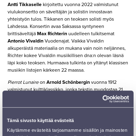
Antti Tikkaselle
kirjoitettu vuonna 2022 valmistunut
viulukonsertto on säveltäjän ja solistin innostavan
yhteistyön tulos. Tikkanen on teoksen solisti myös
Lahdessa. Konsertin avaa Saksassa syntyneen
brittisäveltäjä
Max Richterin
uudelleen tulkitsemat
Antonio Vivaldin
Vuodenajat. Vaikka Vivaldin
alkuperäistä materiaalia on mukana vain noin neljännes,
Richter kokee Vivaldin musiikillisen dna:n olevan läsnä
läpi koko teoksen. Hurmaava tulkinta on yltänyt klassisen
musiikin listojen kärkeen 22 maassa.
Pierrot Lunaire
on
Arnold Schönbergin
vuonna 1912
valmistunut kulttiklassikko, jonka tekstin muodostaa 21
runoa kolmessa seitsemän runon ryhmässä. Runot
käsittelevät rakkautta, seksiä, Jumalan pilkkaa, väkivaltaa
ja lopulta Pierrot’n paluun kotiin Bergamoon. Kuuhullun
Pierrot-klovnin hitaan sekoamisen tulkitsee näyttelijä
Tämä sivusto käyttää evästeitä
Maria Ylipää
. Melodraaman ohjaa tanssija, koreografi
Käytämme evästeitä tarjoamamme sisällön ja mainosten
Carl Knif
, ja konsertti toteutetaan yhteistyössä Lahden