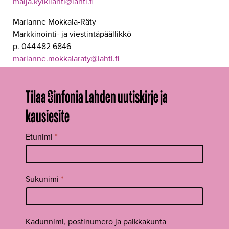
maija.kylkilahti@lahti.fi
Marianne Mokkala-Räty
Markkinointi- ja viestintäpäällikkö
p. 044 482 6846
marianne.mokkalaraty@lahti.fi
Tilaa Sinfonia Lahden uutiskirje ja
kausiesite
Tilaa
Etunimi
*
uutiskirje
footer FI
Sukunimi
*
Kadunnimi, postinumero ja paikkakunta