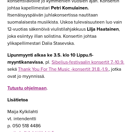
konserttilavoille jo kymmenien vuosien ajan. Konsertin
johtaa kapellimestari
Petri Komulainen.
Itsenäisyyspäivän juhlakonsertissa nautitaan
suomalaisesta musiikista. Uskoa tulevaisuuteen luo vain
12-vuotias säkenöivä viulistilahjakkuus
Lilja Haatainen
,
joka esiintyy illan solistina. Konsertin johtaa
ylikapellimestari Dalia Stasevska.
Lipunmyynti alkaa ke 3.5. klo 10 Lippu.fi-
myyntikanavissa
, pl.
Sibelius-festivaalin konsertit 7.-10.9.
sekä
Thank You For The Music -konsertit 31.8.-1.9.
, jotka
ovat jo myynnissä.
Tutustu ohjelmaan
.
Lisätietoa
Maija Kylkilahti
vt. intendentti
p. 050 518 4486