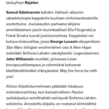
lauluyhtye
Rajaton
.
Samuli Edelmannin
kahden
Vaiheet
-albumin
rakastetuimpia kappaleita kuullaan sinfoniaorkesterille
sovitettuina. Joulukauden parhaana lahjana
amerikkalaisen jazzin kuninkaalliset Ella Fitzgerald ja
Frank Sinatra luovat joulutunnelmaa. Eeppiseksi voi
kutsua elokuvailtaa, jossa
George Lucasin
alkuperäisen
Star Wars
-trilogian ensimmäinen osa
A New Hope
esitetään Sinfonia Lahden säestyksellä. Legendaarinen
John Williamsin
musiikki, prinsessa Leian
korvapuustikampaus ja valomiekat kohoavat
käsittämättömäksi elämykseksi: May the force be with
you!
Aitoon kilpailutunnelmaan päästään lokakuun
erikoiskonsertissa, kun kansainvälisen
Paulon
sellokilpailun
semifinalistit esiintyvät Sinfonia Lahden
solisteina. Arvostettu kilpailu on nostanut kiintotähtiä