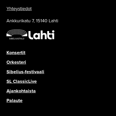
Sinfonia Lahti Facebookissa
Sinfonia Lahti Instagramissa
Sinfonia Lahti Twitterissä
Sinfonia Lahti YouTubessa
Sinfonia Lahti RSS-feed
Yhteystiedot
Ankkurikatu 7, 15140 Lahti
Konsertit
Orkesteri
Sibelius-festivaali
SL ClassicLive
Ajankohtaista
Palaute