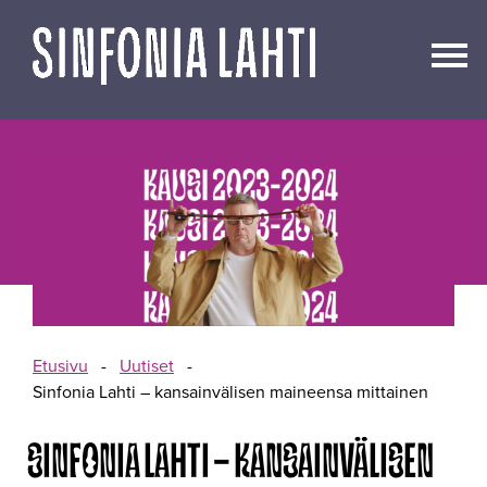
Siirry
sisältöön
Etusivu
-
Uutiset
-
Sinfonia Lahti – kansainvälisen maineensa mittainen
SINFONIA LAHTI – KANSAINVÄLISEN