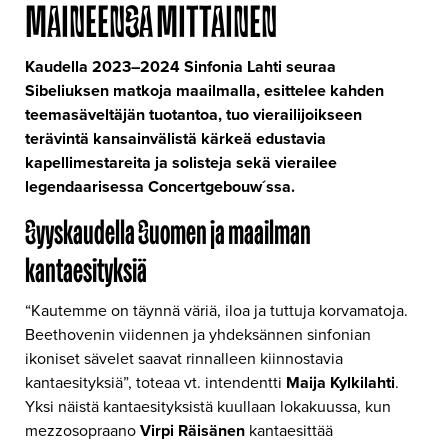
MAINEENSA MITTAINEN
Kaudella 2023–2024 Sinfonia Lahti seuraa
Sibeliuksen matkoja maailmalla, esittelee kahden
teemasäveltäjän tuotantoa, tuo vierailijoikseen
terävintä kansainvälistä kärkeä edustavia
kapellimestareita ja solisteja sekä vierailee
legendaarisessa
Concertgebouw´ssa.
Syyskaudella Suomen ja maailman
kantaesityksiä
“Kautemme on täynnä väriä, iloa ja tuttuja korvamatoja.
Beethovenin viidennen ja yhdeksännen sinfonian
ikoniset sävelet saavat rinnalleen kiinnostavia
kantaesityksiä”, toteaa vt. intendentti
Maija Kylkilahti
.
Yksi näistä kantaesityksistä kuullaan lokakuussa, kun
mezzosopraano
Virpi Räisänen
kantaesittää