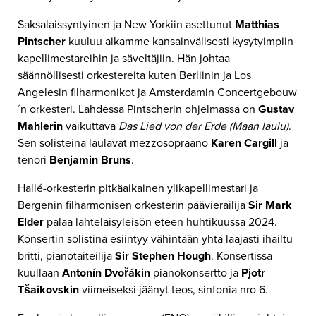
Saksalaissyntyinen ja New Yorkiin asettunut
Matthias
Pintscher
kuuluu aikamme kansainvälisesti kysytyimpiin
kapellimestareihin ja säveltäjiin. Hän johtaa
säännöllisesti orkestereita kuten Berliinin ja Los
Angelesin filharmonikot ja Amsterdamin Concertgebouw
´n orkesteri. Lahdessa Pintscherin ohjelmassa on
Gustav
Mahlerin
vaikuttava
Das Lied von der Erde (Maan laulu)
.
Sen solisteina laulavat mezzosopraano
Karen Cargill
ja
tenori
Benjamin Bruns
.
Hallé-orkesterin pitkäaikainen ylikapellimestari ja
Bergenin filharmonisen orkesterin päävierailija
Sir
Mark
Elder
palaa lahtelaisyleisön eteen huhtikuussa 2024.
Konsertin solistina esiintyy vähintään yhtä laajasti ihailtu
britti, pianotaiteilija
Sir Stephen Hough
. Konsertissa
kuullaan
Antonín Dvořákin
pianokonsertto ja
Pjotr
Tšaikovskin
viimeiseksi jäänyt teos, sinfonia nro 6.