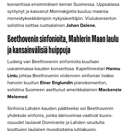
konsertissa ensimmäisen kerran Suomessa. Uppsalassa
syntynyt ja kasvanut Monnakgotla kuuluu maansa
menestyksekkäimpiin nykysäveltäjiin. Viulukonserton
solistina soittaa ruotsalainen
Johan Dalene.
Beethovenin sinfonioita, Mahlerin Maan laulu
ja kansainvälisiä huippuja
Ludwig van Beethovenin sinfonioita kuullaan
useammassa kauden konsertissa. Kapellimestari
Hannu
Lintu
johtaa Beethovenin viidennen sinfonian lisäksi
harvoin kuullun
Einar Englundin
pianokonserton,
solistina Suomeen asettunut amerikkalainen
Mackenzie
Melemed
.
Sinfonia Lahden kauden päätteeksi soi Beethovenin
yhdeksäs sinfonia, jonka äänivoimaa vaativat kuoro-
osuudet laulavat Dominante ja Lahden seudulta
koottujen laulajien muodostama juhlakuoro.