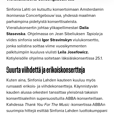
Sinfonia Lahti on kutsuttu konsertoimaan Amsterdamin
ikonisessa Concertgebouw´ssa, yhdessä maailman
parhaimpina pidetyistä konserttisaleista.
Vierailukonsertin johtaa ylikapellimestari
Dalia
Stasevska
. Ohjelmassa on Jean Sibeliuksen
Tapiola
ja
viides sinfonia sekä
Igor Stravinskyn
viulukonsertto,
jonka solistina soittaa viime vuosikymmenten
palkituimpiin kuuluva viulisti
Leila Josefowicz.
Kotiyleisölle ohjelma soitetaan läksiäiskonsertissa 25.1.
Suurta viihdettä ja erikoiskonsertteja
Kuten aina, Sinfonia Lahden kauteen kuuluu myös
runsaasti erikois- ja viihdekonsertteja. Käynnistyvän
kauden alussa orkesteri tanssittaa yleisönsä takaisin
konserttisaleihin supersuosituilla ABBA-konserteillaan.
Kahdessa
Thank You For The Music
-konsertissa ABBAn
suurimpia hittejä esittää Sinfonia Lahden luottokumppani