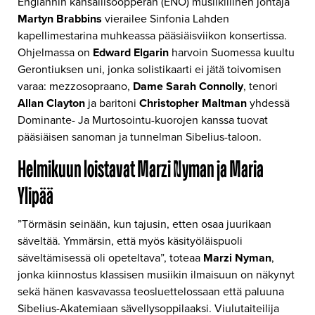
Englannin kansallisoopperan (ENO) musiikillinen johtaja
Martyn Brabbins
vierailee Sinfonia Lahden
kapellimestarina muhkeassa pääsiäisviikon konsertissa.
Ohjelmassa on
Edward Elgarin
harvoin Suomessa kuultu
Gerontiuksen uni, jonka solistikaarti ei jätä toivomisen
varaa: mezzosopraano,
Dame Sarah Connolly
, tenori
Allan Clayton
ja baritoni
Christopher Maltman
yhdessä
Dominante- Ja Murtosointu-kuorojen kanssa tuovat
pääsiäisen sanoman ja tunnelman Sibelius-taloon.
Helmikuun loistavat Marzi Nyman ja Maria
Ylipää
”Törmäsin seinään, kun tajusin, etten osaa juurikaan
säveltää. Ymmärsin, että myös käsityöläispuoli
säveltämisessä oli opeteltava”, toteaa
Marzi Nyman
,
jonka kiinnostus klassisen musiikin ilmaisuun on näkynyt
sekä hänen kasvavassa teosluettelossaan että paluuna
Sibelius-Akatemiaan sävellysoppilaaksi. Viulutaiteilija