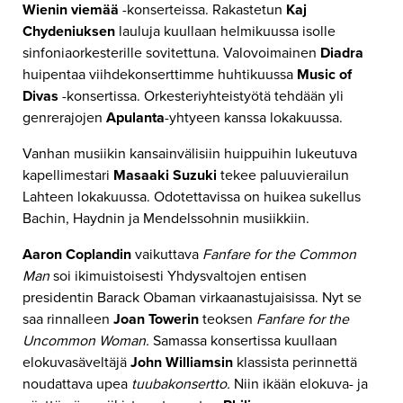
Wienin viemää
-konserteissa. Rakastetun
Kaj
Chydeniuksen
lauluja kuullaan helmikuussa isolle
sinfoniaorkesterille sovitettuna. Valovoimainen
Diadra
huipentaa viihdekonserttimme huhtikuussa
Music of
Divas
-konsertissa. Orkesteriyhteistyötä tehdään yli
genrerajojen
Apulanta
-yhtyeen kanssa lokakuussa.
Vanhan musiikin kansainvälisiin huippuihin lukeutuva
kapellimestari
Masaaki Suzuki
tekee paluuvierailun
Lahteen lokakuussa. Odotettavissa on huikea sukellus
Bachin, Haydnin ja Mendelssohnin musiikkiin.
Aaron Coplandin
vaikuttava
Fanfare for the Common
Man
soi ikimuistoisesti Yhdysvaltojen entisen
presidentin Barack Obaman virkaanastujaisissa. Nyt se
saa rinnalleen
Joan Towerin
teoksen
Fanfare for the
Uncommon Woman.
Samassa konsertissa kuullaan
elokuvasäveltäjä
John Williamsin
klassista perinnettä
noudattava upea
tuubakonsertto.
Niin ikään elokuva- ja