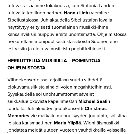
tulevasta saamme lokakuussa, kun Sinfonia Lahden
tuleva taiteellinen partneri
Hannu Lintu
vierailee
Sibeliustalossa. Juhlakaudella Sibeliustalon lavalla
näyttäytyy erityisesti suomalainen musiikki-ihme
kansainvälisiä huippuvieraita unohtamatta. Ohjelmistossa
herkutellaan monipuolisesti klassikoista Suomen ensi-
esityksiin ja elokuvamusiikista pophitteihin asti.
HERKUTTELUA MUSIIKILLA
–
POIMINTOJA
OHJELMISTOSTA
Viihdekonserteissa tarjoillaan suurta viihdettä
elokuvamusiikista aina diivojen megahitteihin asti.
Syyskaudella soi unohtumattomat sävelet
seikkailuelokuvista kapellimestari
Michael Sealin
johdolla. Juhlakauden joulukonsertti
Christmas
Memories
vie matkalle menneisyyden jouluihin, solistina
loistaa karismaattinen
Maria Ylipää
. Wieniläismusiikki
johdattaa meidät uuteen vuoteen vauhdikkailla valsseilla