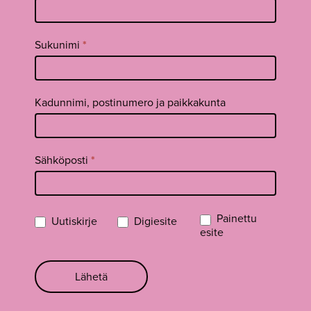
uutiskirje
footer FI
Sukunimi
*
Kadunnimi, postinumero ja paikkakunta
Sähköposti
*
Painettu
Uutiskirje
Digiesite
esite
Lähetä