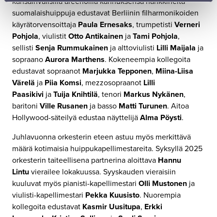
kansainvälisillä areenoilla kannuksensa hankkineita
suomalaishuippuja edustavat Berliinin filharmonikoiden
käyrätorvensoittaja
Paula Ernesaks
, trumpetisti
Verneri
Pohjola
, viulistit
Otto Antikainen
ja
Tami Pohjola
,
sellisti
Senja Rummukainen
ja alttoviulisti
Lilli Maijala
ja
sopraano
Aurora Marthens
. Kokeneempia kollegoita
edustavat sopraanot
Marjukka Tepponen
,
Miina-Liisa
Värelä
ja
Piia Komsi
, mezzosopraanot
Lilli
Paasikivi
ja
Tuija Knihtilä
, tenori
Markus Nykänen
,
baritoni
Ville Rusanen
ja basso
Matti Turunen
. Aitoa
Hollywood-säteilyä edustaa näyttelijä
Alma Pöysti
.
Juhlavuonna orkesterin eteen astuu myös merkittävä
määrä kotimaisia huippukapellimestareita. Syksyllä 2025
orkesterin taiteellisena partnerina aloittava
Hannu
Lintu
vierailee lokakuussa. Syyskauden vieraisiin
kuuluvat myös pianisti-kapellimestari
Olli Mustonen
ja
viulisti-kapellimestari
Pekka Kuusisto
. Nuorempia
kollegoita edustavat
Kasmir Uusitupa
,
Erkki