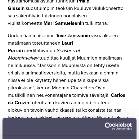
näyttämömusiikistaan tunnetun
Philip
Glassin
suosituimpiin teoksiin kuuluva viulukonsertto
saa säkenöivän tulkinnan norjalaisen
viulistikomeetta
Mari Samuelsenin
tulkintana.
Uuden äänimaiseman
Tove Janssonin
visuaaliseen
maailmaan toteuttaneen
Lauri
Porran
meditatiivinen
Seasons of
Moominvalley
tuudittaa kuulijat Muumien maailmaan
helmikuussa. ”Janssonin Muumeista on tehty useita
erilaisia animaatioversioita, mutta koskaan aiemmin
niissä ei ole käytetty hänen upeita alkuperäisiä
piirroksiaan”, kertoo Moomin Characters Oy:n
musiikillinen neuvonantajana toimiva säveltäjä.
Carlos
da Cruzin
toteuttama kuvien animointi ei etene
elokuvien tavoin vauhdikkaasti tai kokonaista tarinaa
kertoen, vaan liikkeiltään pieninä otteina Muumilaakson
vuodenkierrosta.
Maaliskuussa 75-vuotiasta orkesteria ja sen 25-vuotiasta