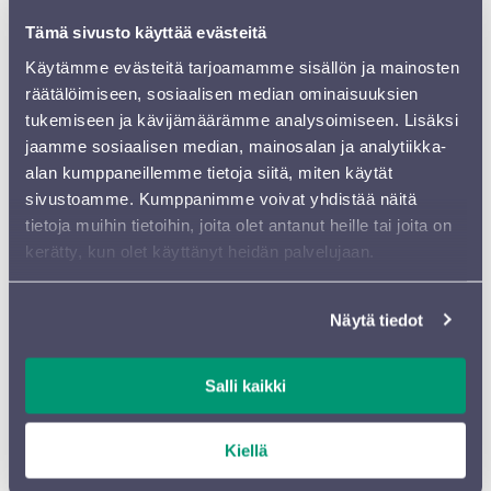
kotisalia juhlitaan näyttävästi. Syntymäpäiväkonsertissa
Tämä sivusto käyttää evästeitä
kuullaan
Kaija Saariahon
viimeiseksi jäänyt teos,
Käytämme evästeitä tarjoamamme sisällön ja mainosten
trumpettikonsertto
HUSH
. Juhlan huipentavat
räätälöimiseen, sosiaalisen median ominaisuuksien
Sibeliuksen
Kullervo
ja Ylioppilaskunnan Laulajat.
tukemiseen ja kävijämäärämme analysoimiseen. Lisäksi
Pääsiäisen viettoon siirrytään
Peter Whelanin
johtaman
jaamme sosiaalisen median, mainosalan ja analytiikka-
hiljaisen viikon konsertissa, jonka ohjelmassa on
alan kumppaneillemme tietoja siitä, miten käytät
Mozartin
Requiem
. Lisää upeaa kuorosointia kuullaan
sivustoamme. Kumppanimme voivat yhdistää näitä
Dalia Stasevskan ylikapellimestarikauden
tietoja muihin tietoihin, joita olet antanut heille tai joita on
päätöskonsertissa, jonka ohjelmaksi hän on
kerätty, kun olet käyttänyt heidän palvelujaan.
valinnut
Giuseppe Verdin
suurteoksen
Messa da
Requiem
.
Näytä tiedot
KANSAINVÄLISIÄ SUOMALAISIA
Suomalainen musiikki-ihme nousee Sibeliustalon lavalle
Salli kaikki
useissa konserteissa. Orkesterin omista riveistä solisteina
soittavat tuubavirtuoosi
Harri Lidsle
ja
Kiellä
klarinettitaiteilija
Eeva Mäenluoma
. Nuoren polven