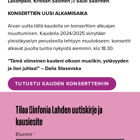
Lasonpalo
,
Kristian Sallinen
ja
Sauli Saarinen
.
KONSERTTIEN UUSI ALKAMISAIKA
Aivan uutta tällä kaudella on konserttien alkuajan
muuttuminen. Kaudella 2024/2025 siirrytään
yleisökyselyn perusteella tehtyyn muutokseen: konsertit
alkavat puolta tuntia nykyistä aiemmin, klo 18.30.
”Tämä viimeinen kauteni olkoon musiikin, ystävyyden
ja ilon juhlaa!” – Dalia Stasevska
TUTUSTU KAUDEN KONSERTTEIHIN
Tilaa Sinfonia Lahden uutiskirje ja
kausiesite
Tilaa
Etunimi
*