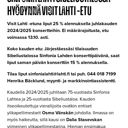
HYÖDYNNÄ VISIT LAHTI -ETU
Visit Lahti -etuna liput 25 % alennuksella juhlakauden
2024/2025 konsertteihin. Ei määrärajoitusta, etu
voimassa 13.10. asti.
Koko kauden etu: Järjestäessäsi tilaisuuden
Sibeliustalossa Sinfonia Lahden konserttipäivänä, saat
liput saman päivän konserttiin 15 % alennuksella.
Tilaa liput sinfonialahti@lahti.fi tai puh. 044 018 7199
Henrika Bäcklund, myynti- ja markkinointiassistentti.
Kaudella 2024/2025 juhlitaan 75-vuotiasta Sinfonia
Lahtea ja 25-vuotiasta Sibeliustaloa. Kauden
itseoikeutettuja vierailijoita ovatkin entiset
ylikapellimestarit
Osmo Vänskän
johdolla. Ilmassa on
myös haikeutta, sillä kausi on
Dalia Stasevskan
viimeinen ylikapellimestarina. Hieman ensimakua