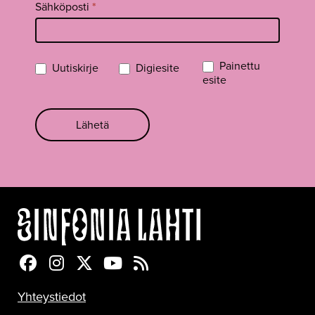
Sähköposti
*
Painettu
Uutiskirje
Digiesite
esite
Lähetä
Sinfonia Lahti Facebookissa
Sinfonia Lahti Instagramissa
Sinfonia Lahti Twitterissä
Sinfonia Lahti YouTubessa
Sinfonia Lahti RSS-feed
Yhteystiedot