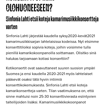
OLOHUONEESEEN?
Sinfonia Lahti etsii koteja kamarimusiikkikonsertteja
varten
Sinfonia Lahti järjestää kaudella syksy2020-kevät2021
kamarimusiikkisarjan lahtelaisissa kodeissa. Nyt etsimme
konserttitiloiksi sopivia koteja, joihin voisimme tulla
pienillä kamarikokoonpanoilla soittamaan. Olisitko sinä
halukas tarjoamaan kotiasi konserttiin?
Kotikonsertit ovat saavuttaneet suuren suosion ympäri
Suomea ja ensi kaudella 2020-2021 myös lahtelaiset
pääsevät osaksi tätä hyvin intiimiä
konserttikokemuksesta. Sinfonia Lahti etsii koteja
kamarikonsertteja varten. Tilan vaatimuksena on, että
sinne mahtuisi noin 25-30 konserttivierasta esiintyvien
taiteilijoiden lisäksi. Kamarimusiikkikokoonpanot