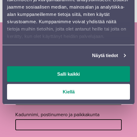
Maija Kylkilahti
jaamme sosiaalisen median, mainosalan ja analytiikka-
Apulaisintendentti
alan kumppaneillemme tietoja siitä, miten käytät
puh. 050 518 4486
sivustoamme. Kumppanimme voivat yhdistää näitä
tietoja muihin tietoihin, joita olet antanut heille tai joita on
kerätty, kun olet käyttänyt heidän palvelujaan.
Tilaa Sinfonia Lahden uutiskirje ja
kausiesite
Näytä tiedot
Tilaa
Etunimi
*
uutiskirje
Salli kaikki
footer FI
Sukunimi
*
Kiellä
Kadunnimi, postinumero ja paikkakunta