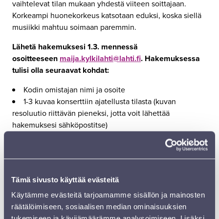
vaihtelevat tilan mukaan yhdestä viiteen soittajaan.
Korkeampi huonekorkeus katsotaan eduksi, koska siellä
musiikki mahtuu soimaan paremmin.
Lähetä hakemuksesi 1.3. mennessä
osoitteeseen
maija.kylkilahti@lahti.fi
.
Hakemuksessa
tulisi olla seuraavat kohdat:
Kodin omistajan nimi ja osoite
1-3 kuvaa konserttiin ajatellusta tilasta (kuvan
resoluutio riittävän pieneksi, jotta voit lähettää
hakemuksesi sähköpostitse)
Pieni tarina siitä, miksi haluaisit saada konsertin kotiisi
Flyygeli ei ole pakollinen, mutta mikäli kodissasi on
flyygeli, ilmoita hakiessasi soittimen merkki. Lisää myös
kuva soittimesta.
Tämä sivusto käyttää evästeitä
Käytämme evästeitä tarjoamamme sisällön ja mainosten
räätälöimiseen, sosiaalisen median ominaisuuksien
Lisätietoja:
tukemiseen ja kävijämäärämme analysoimiseen. Lisäksi