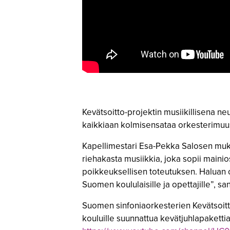
Kevätsoitto-projektin musiikillisena ne
kaikkiaan kolmisensataa orkesterimuu
Kapellimestari Esa-Pekka Salosen mukaan
riehakasta musiikkia, joka sopii maini
poikkeuksellisen toteutuksen. Haluan o
Suomen koululaisille ja opettajille”, s
Suomen sinfoniaorkesterien Kevätsoitt
kouluille suunnattua kevätjuhlapaketti