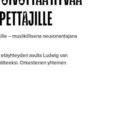
PETTAJILLE
ille – musiikillisena neuvonantajana
t etäyhteyden avulla Ludwig van
äätteeksi. Orkesterien yhteinen