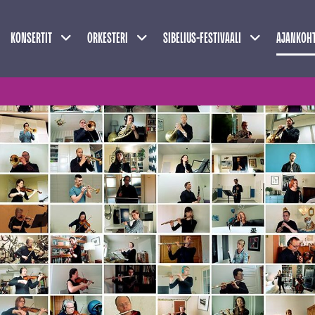
Näytä alasivut
Näytä alasivut
Näytä alasivu
KONSERTIT
ORKESTERI
SIBELIUS-FESTIVAALI
AJANKOHT