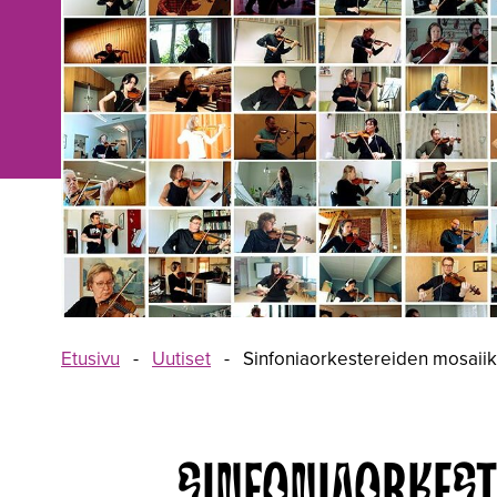
Etusivu
-
Uutiset
-
Sinfoniaorkestereiden mosaiikki
SINFONIAORKEST