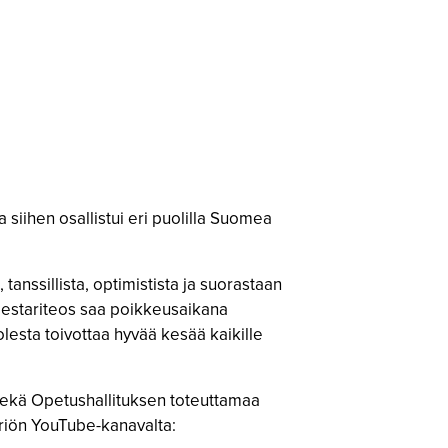
siihen osallistui eri puolilla Suomea
anssillista, optimistista ja suorastaan
 mestariteos saa poikkeusaikana
lesta toivottaa hyvää kesää kaikille
 sekä Opetushallituksen toteuttamaa
eriön YouTube-kanavalta: