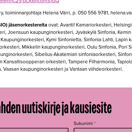
UC099mnC25-pLRxIhcqmS1GQ
y, toiminnanjohtaja Helena Värri, p. 050 556 9781, helena.var
IO) jäsenorkestereita
ovat: Avanti! Kamariorkesteri, Helsing
ri, Joensuun kaupunginorkesteri, Jyväskylä Sinfonia, Kemin
aupunginorkesteri, Kymi Sinfonietta, Sinfonia Lahti, Lapin
kesteri, Mikkelin kaupunginorkesteri, Oulu Sinfonia, Pori Si
nginorkesteri, Sibelius-Akatemian sinfoniaorkesteri, Sinfoni
Kansallisoopperan orkesteri, Tampere Filharmonia, Tapiola 
a, Vaasan kaupunginorkesteri ja Vantaan viihdeorkesteri.
ahden uutiskirje ja kausiesite
Sukunimi
*