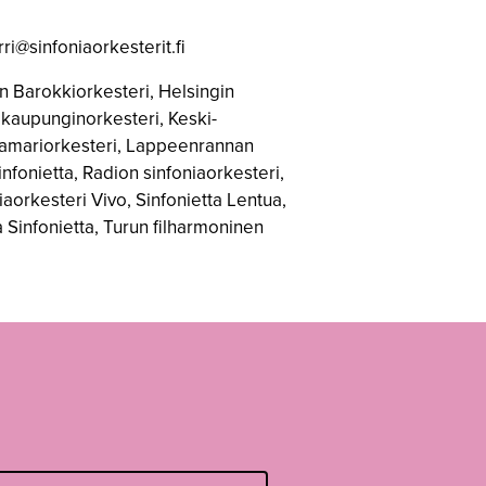
ri@sinfoniaorkesterit.fi
in Barokkiorkesteri, Helsingin
 kaupunginorkesteri, Keski-
 kamariorkesteri, Lappeenrannan
nfonietta, Radion sinfoniaorkesteri,
aorkesteri Vivo, Sinfonietta Lentua,
Sinfonietta, Turun filharmoninen