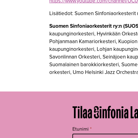
https://www.youtube.com/channel/
Lisätiedot: Suomen Sinfoniaorkesterit r
Suomen Sinfoniaorkesterit ry:n (SUOS
kaupunginorkesteri, Hyvinkään Orkeste
Pohjanmaan Kamariorkesteri, Kuopion K
kaupunginorkesteri, Lohjan kaupunginor
Savonlinnan Orkesteri, Seinäjoen kaupu
Suomalainen barokkiorkesteri, Suomen 
orkesteri, Umo Helsinki Jazz Orchestr
Tilaa Sinfonia L
Tilaa
Etunimi
*
uutiskirje