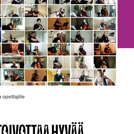
 opettajille
TOIVOTTAA HYVÄÄ