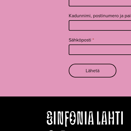
footer FI
Kadunnimi, postinumero ja pa
Sähköposti
*
Lähetä