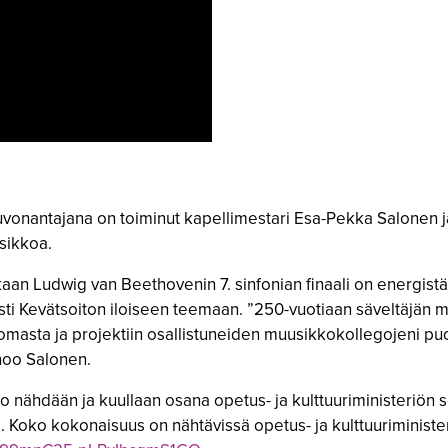
uvonantajana on toiminut kapellimestari Esa-Pekka Salonen ja 
sikkoa.
 Ludwig van Beethovenin 7. sinfonian finaali on energistä, t
osti Kevätsoiton iloiseen teemaan. ”250-vuotiaan säveltäjän
masta ja projektiin osallistuneiden muusikkokollegojeni puo
anoo Salonen.
o nähdään ja kuullaan osana opetus- ja kulttuuriministeriön
a. Koko kokonaisuus on nähtävissä opetus- ja kulttuuriminist