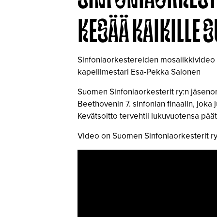
KESÄÄ KAIKILLE 
Sinfoniaorkestereiden mosaiikkivideo t
kapellimestari Esa-Pekka Salonen
Suomen Sinfoniaorkesterit ry:n jäseno
Beethovenin 7. sinfonian finaalin, jok
Kevätsoitto tervehtii lukuvuotensa päätt
Video on Suomen Sinfoniaorkesterit ry