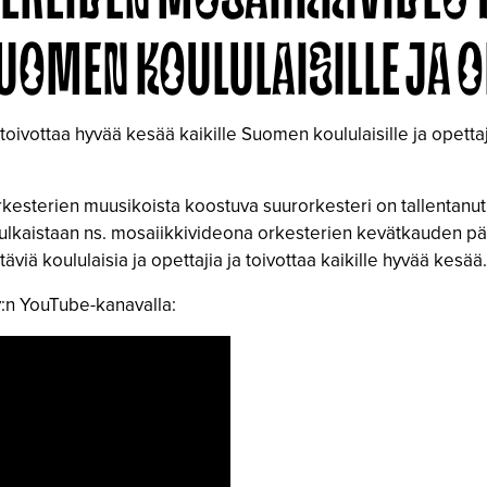
SUOMEN KOULULAISILLE JA O
oivottaa hyvää kesää kaikille Suomen koululaisille ja opettaj
rkesterien muusikoista koostuva suurorkesteri on tallentanu
a julkaistaan ns. mosaiikkivideona orkesterien kevätkauden p
äviä koululaisia ja opettajia ja toivottaa kaikille hyvää kesää.
:n YouTube-kanavalla: