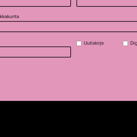
ikkakunta
Uutiskirje
Dig