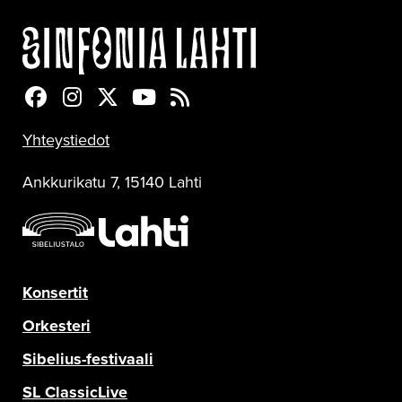
Sinfonia Lahti Facebookissa
Sinfonia Lahti Instagramissa
Sinfonia Lahti Twitterissä
Sinfonia Lahti YouTubessa
Sinfonia Lahti RSS-feed
Yhteystiedot
Ankkurikatu 7, 15140 Lahti
Konsertit
Orkesteri
Sibelius-festivaali
SL ClassicLive