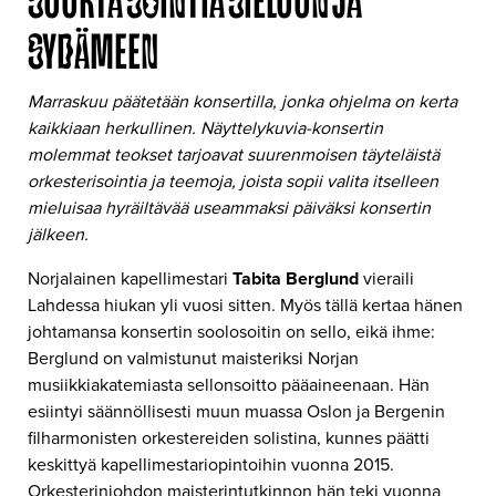
SUURTA SOINTIA SIELUUN JA
SYDÄMEEN
Marraskuu päätetään konsertilla, jonka ohjelma on kerta
kaikkiaan herkullinen. Näyttelykuvia-konsertin
molemmat teokset tarjoavat suurenmoisen täyteläistä
orkesterisointia ja teemoja, joista sopii valita itselleen
mieluisaa hyräiltävää useammaksi päiväksi konsertin
jälkeen.
Norjalainen kapellimestari
Tabita Berglund
vieraili
Lahdessa hiukan yli vuosi sitten. Myös tällä kertaa hänen
johtamansa konsertin soolosoitin on sello, eikä ihme:
Berglund on valmistunut maisteriksi Norjan
musiikkiakatemiasta sellonsoitto pääaineenaan. Hän
esiintyi säännöllisesti muun muassa Oslon ja Bergenin
filharmonisten orkestereiden solistina, kunnes päätti
keskittyä kapellimestariopintoihin vuonna 2015.
Orkesterinjohdon maisterintutkinnon hän teki vuonna