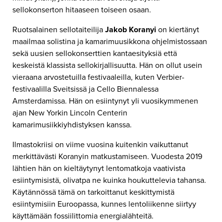
sellokonserton hitaaseen toiseen osaan.
Ruotsalainen sellotaiteilija
Jakob Koranyi
on kiertänyt
maailmaa solistina ja kamarimuusikkona ohjelmistossaan
sekä uusien sellokonserttien kantaesityksiä että
keskeistä klassista sellokirjallisuutta. Hän on ollut usein
vieraana arvostetuilla festivaaleilla, kuten Verbier-
festivaalilla Sveitsissä ja Cello Biennalessa
Amsterdamissa. Hän on esiintynyt yli vuosikymmenen
ajan New Yorkin Lincoln Centerin
kamarimusiikkiyhdistyksen kanssa.
Ilmastokriisi on viime vuosina kuitenkin vaikuttanut
merkittävästi Koranyin matkustamiseen. Vuodesta 2019
lähtien hän on kieltäytynyt lentomatkoja vaativista
esiintymisistä, olivatpa ne kuinka houkuttelevia tahansa.
Käytännössä tämä on tarkoittanut keskittymistä
esiintymisiin Euroopassa, kunnes lentoliikenne siirtyy
käyttämään fossiilittomia energialähteitä.