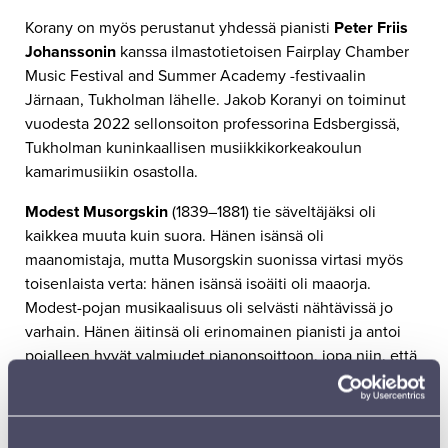
Korany on myös perustanut yhdessä pianisti
Peter Friis
Johanssonin
kanssa ilmastotietoisen Fairplay Chamber
Music Festival and Summer Academy -festivaalin
Järnaan, Tukholman lähelle. Jakob Koranyi on toiminut
vuodesta 2022 sellonsoiton professorina Edsbergissä,
Tukholman kuninkaallisen musiikkikorkeakoulun
kamarimusiikin osastolla.
Modest Musorgskin
(1839–1881) tie säveltäjäksi oli
kaikkea muuta kuin suora. Hänen isänsä oli
maanomistaja, mutta Musorgskin suonissa virtasi myös
toisenlaista verta: hänen isänsä isoäiti oli maaorja.
Modest-pojan musikaalisuus oli selvästi nähtävissä jo
varhain. Hänen äitinsä oli erinomainen pianisti ja antoi
pojalleen hyvät valmiudet pianonsoittoon, jopa niin, että
hän jo seitsenvuotiaana soitti joitakin Lisztin
yksinkertaisia kappaleita.
Isän päätöksellä pojan opintie kulki kuitenkin kohti