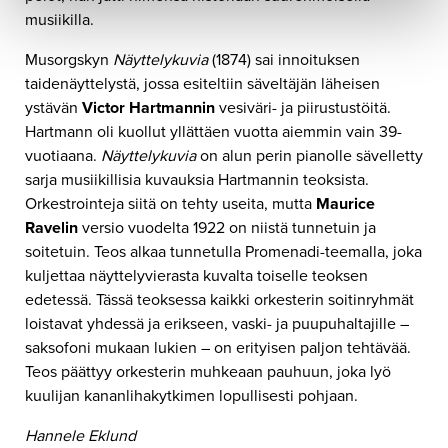
musiikilla.
Musorgskyn
Näyttelykuvia
(1874) sai innoituksen
taidenäyttelystä, jossa esiteltiin säveltäjän läheisen
ystävän
Victor Hartmannin
vesiväri- ja piirustustöitä.
Hartmann oli kuollut yllättäen vuotta aiemmin vain 39-
vuotiaana.
Näyttelykuvia
on alun perin pianolle sävelletty
sarja musiikillisia kuvauksia Hartmannin teoksista.
Orkestrointeja siitä on tehty useita, mutta
Maurice
Ravelin
versio vuodelta 1922 on niistä tunnetuin ja
soitetuin. Teos alkaa tunnetulla Promenadi-teemalla, joka
kuljettaa näyttelyvierasta kuvalta toiselle teoksen
edetessä. Tässä teoksessa kaikki orkesterin soitinryhmät
loistavat yhdessä ja erikseen, vaski- ja puupuhaltajille –
saksofoni mukaan lukien – on erityisen paljon tehtävää.
Teos päättyy orkesterin muhkeaan pauhuun, joka lyö
kuulijan kananlihakytkimen lopullisesti pohjaan.
Hannele Eklund