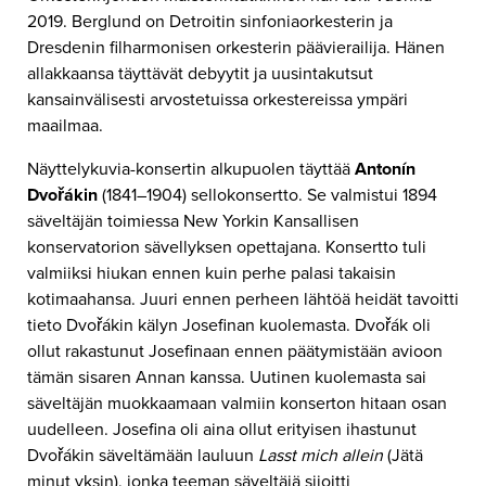
2019. Berglund on Detroitin sinfoniaorkesterin ja
Dresdenin filharmonisen orkesterin päävierailija. Hänen
allakkaansa täyttävät debyytit ja uusintakutsut
kansainvälisesti arvostetuissa orkestereissa ympäri
maailmaa.
Näyttelykuvia-konsertin alkupuolen täyttää
Antonín
Dvořákin
(1841–1904) sellokonsertto. Se valmistui 1894
säveltäjän toimiessa New Yorkin Kansallisen
konservatorion sävellyksen opettajana. Konsertto tuli
valmiiksi hiukan ennen kuin perhe palasi takaisin
kotimaahansa. Juuri ennen perheen lähtöä heidät tavoitti
tieto Dvořákin kälyn Josefinan kuolemasta. Dvořák oli
ollut rakastunut Josefinaan ennen päätymistään avioon
tämän sisaren Annan kanssa. Uutinen kuolemasta sai
säveltäjän muokkaamaan valmiin konserton hitaan osan
uudelleen. Josefina oli aina ollut erityisen ihastunut
Dvořákin säveltämään lauluun
Lasst mich allein
(Jätä
minut yksin), jonka teeman säveltäjä sijoitti