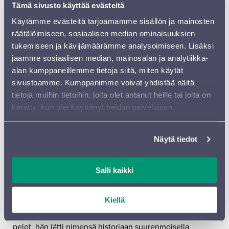
Tämä sivusto käyttää evästeitä
sotilasuraa, johon valmistava koulu odotti Pietarissa. Isä
kuitenkin salli hänen opiskella pääopintojen ohessa
Käytämme evästeitä tarjoamamme sisällön ja mainosten
myös musiikkia. Ensimmäisenä kadettikouluvuonna
räätälöimiseen, sosiaalisen median ominaisuuksien
syntynyt sävellyskin kustannettiin isän tuella.
tukemiseen ja kävijämäärämme analysoimiseen. Lisäksi
jaamme sosiaalisen median, mainosalan ja analytiikka-
Musorgskin isän tavoitteena oli varmistaa pojalleen
alan kumppaneillemme tietoja siitä, miten käytät
toimeentulon turvaava ammatti. Poika sijoittuikin
sivustoamme. Kumppanimme voivat yhdistää näitä
valmistuttuaan Venäjän aristokraattisimman rykmentin
tietoja muihin tietoihin, joita olet antanut heille tai joita on
vänrikiksi. Erinomaisen kotikasvatuksen saanut ja
kerätty, kun olet käyttänyt heidän palvelujaan.
kauniisti käyttäytyvä nuori sotilaan alku tutustui muihin
musiikkia rakastaneisiin opiskelutovereihin, kuten
Näytä tiedot
sittemmin niin ikään säveltäjänä maineeseen
nousseeseen
Aleksandr Borodiniin
ja moniin muihin.
Musiikin vetovoima oli ylivoimainen: Musorgski jätti
Salli kaikki
armeijan, hankki lisää musiikkikoulutusta, ajautui
taloudellisiin vaikeuksiin, köyhyyteen ja lopulta
Kiellä
alkoholismiin, joka vei häneltä hengen vain 42-
vuotiaana. Vaikka toteuttikin isänsä luultavasti pahimmat
pelot, hän jätti nimensä historiaan suurenmoisella