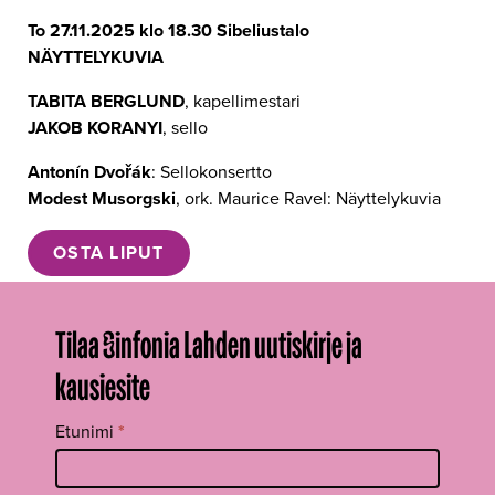
To 27.11.2025 klo 18.30 Sibeliustalo
NÄYTTELYKUVIA
TABITA BERGLUND
, kapellimestari
JAKOB KORANYI
, sello
Antonín Dvořák
: Sellokonsertto
Modest Musorgski
, ork. Maurice Ravel: Näyttelykuvia
OSTA LIPUT
Tilaa Sinfonia Lahden uutiskirje ja
kausiesite
Tilaa
Etunimi
*
uutiskirje
footer FI