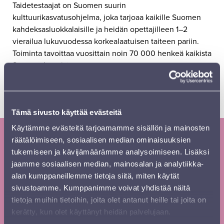
Taidetestaajat on Suomen suurin
kulttuurikasvatusohjelma, joka tarjoaa kaikille Suomen
kahdeksasluokkalaisille ja heidän opettajilleen 1–2
vierailua lukuvuodessa korkealaatuisen taiteen pariin.
Toiminta tavoittaa vuosittain noin 70 000 henkeä kaikista
Suomen kunnista.
Taidetestaajat-kulttuurikasvatusohjelmaa tuottaa Suomen
lastenkulttuuriliitto, ja sen rahoittavat yksityiset säätiöt
Suomen Kulttuurirahasto sekä Svenska kulturfonden.
Tämä sivusto käyttää evästeitä
Käytämme evästeitä tarjoamamme sisällön ja mainosten
räätälöimiseen, sosiaalisen median ominaisuuksien
Tilaa Sinfonia Lahden uutiskirje ja
tukemiseen ja kävijämäärämme analysoimiseen. Lisäksi
kausiesite
jaamme sosiaalisen median, mainosalan ja analytiikka-
alan kumppaneillemme tietoja siitä, miten käytät
Tilaa
Etunimi
*
sivustoamme. Kumppanimme voivat yhdistää näitä
uutiskirje
tietoja muihin tietoihin, joita olet antanut heille tai joita on
footer FI
kerätty, kun olet käyttänyt heidän palvelujaan.