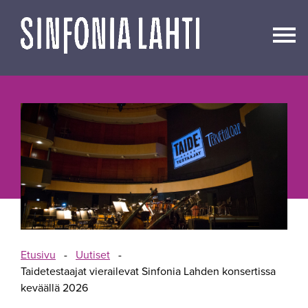
Siirry
sisältöön
Etusivu
-
Uutiset
-
Taidetestaajat vierailevat Sinfonia Lahden konsertissa
keväällä 2026