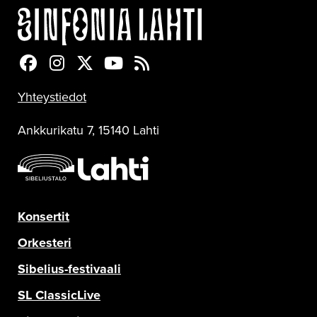
Sinfonia Lahti Facebookissa
Sinfonia Lahti Instagramissa
Sinfonia Lahti Twitterissä
Sinfonia Lahti YouTubessa
Sinfonia Lahti RSS-feed
Yhteystiedot
Ankkurikatu 7, 15140 Lahti
Konsertit
Orkesteri
Sibelius-festivaali
SL ClassicLive