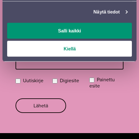
Sukunimi
*
Näytä tiedot
Kadunnimi, postinumero ja paikkakunta
Salli kaikki
Kiellä
Sähköposti
*
Painettu
Uutiskirje
Digiesite
esite
Lähetä