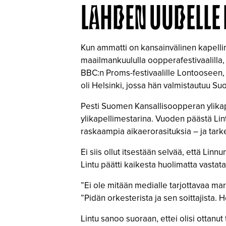
LAHDEN UUDELLE
Kun ammatti on kansainvälinen kapellim
maailmankuululla oopperafestivaalilla, e
BBC:n Proms-festivaalille Lontooseen, 
oli Helsinki, jossa hän valmistautuu
Pesti Suomen Kansallisoopperan ylikape
ylikapellimestarina. Vuoden päästä Lint
raskaampia aikaerorasituksia – ja tark
Ei siis ollut itsestään selvää, että Lin
Lintu päätti kaikesta huolimatta vastata
”Ei ole mitään medialle tarjottavaa mark
”Pidän orkesterista ja sen soittajista.
Lintu sanoo suoraan, ettei olisi ottanut 