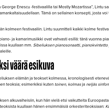
George Enescu -festivaalilla tai Mostly Mozartissa”, Lintu sanoo
 samankaltaisuudellaan. Tämä on sellainen konsepti, josta v
n kolmeen festivaaliin. Lintu suunnitteli kaikki kolme festiva
piano- ja kamarimusiikki ovat vahvasti esillä: tänä vuonna pia
issa kuullaan mm.
Sibeliuksen pianosonaatti, pianokvintetto
leille.
yksi väärä esikuva
Sibeliuksen elämän ja teokset kolmessa, kronologisesti eten
n teoksia; esimerkiksi kuten
toinen,
kolmas
ja
neljäs sinfon
uksen alkuvaiheisiin, kun hän vielä etsi vaikutteita Euroopast
kiteoksista kuullaan hänen ensimmäisiä orkesteriteoksiaan:
K