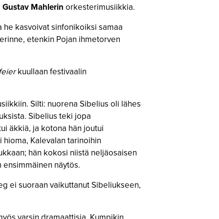
a
Gustav Mahlerin
orkesterimusiikkia.
ta he kasvoivat sinfonikoiksi samaa
nperinne, etenkin Pojan ihmetorven
feier
kuullaan festivaalin
iin. Silti: nuorena Sibelius oli lähes
sista. Sibelius teki jopa
i äkkiä, ja kotona hän joutui
i hioma, Kalevalan tarinoihin
ukkaan; hän kokosi niistä neljäosaisen
 ensimmäinen näytös.
ieg ei suoraan vaikuttanut Sibeliukseen,
ä myös varsin dramaattisia. Kumpikin