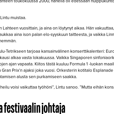
Lahteen toukokuussa 2000, hänellä oli edessään huippukuntoon 
 Lintu muistaa.
in Lahteen vuosittain, ja aina on löytynyt aikaa. Hän vakuuttaa,
aukkaa aina ison palan elo-syyskuun taitteesta, ja vaikka Linn
 enemmän.
ulu-Tetrikseen tarjoaa kansainvälinen konserttikalenteri: Eur
kausi alkaa vasta lokakuussa. Vaikka Singaporen sinfoniaorke
kojen ajan vapaata. Kiitos tästä kuuluu Formula 1 -luokan maa
an Prix’n ajaksi joka vuosi. Orkesterin kotitalo Esplanade o
entamisen alusta sen purkamiseen saakka.
heilu voisi vaikuttaa työhöni”, Lintu sanoo. ”Mutta eihän konse
a festivaalin johtaja