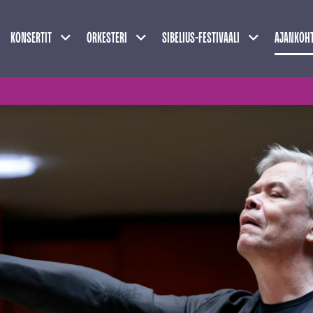
Näytä alasivut
Näytä alasivut
Näytä alasivu
KONSERTIT
ORKESTERI
SIBELIUS-FESTIVAALI
AJANKOHT