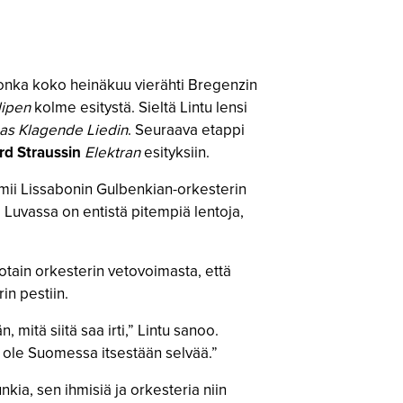
 jonka koko heinäkuu vierähti Bregenzin
ipen
kolme esitystä. Sieltä Lintu lensi
as Klagende Liedin
. Seuraava etappi
rd Straussin
Elektran
esityksiin.
imii Lissabonin Gulbenkian-orkesterin
 Luvassa on entistä pitempiä lentoja,
jotain orkesterin vetovoimasta, että
in pestiin.
 mitä siitä saa irti,” Lintu sanoo.
ei ole Suomessa itsestään selvää.”
nkia, sen ihmisiä ja orkesteria niin