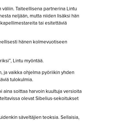
 väliin. Taiteellisena partnerina Lintu
esta neljään, mutta niiden lisäksi hän
kapellimestareita tai esitettäviä
 oleellisesti hänen kolmevuotiseen
riksi”, Lintu myöntää.
, ja vaikka ohjelma pyöriikin yhden
täviä tulokulmia.
i aina soittaa harvoin kuultuja versioita
teltavissa olevat Sibelius-sekoitukset
uidenkin säveltäjien teoksia. Sellaisia,