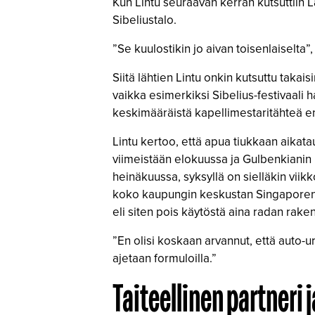
Kun Lintu seuraavan kerran kutsuttiin 
Sibeliustalo.
”Se kuulostikin jo aivan toisenlaiselta”,
Siitä lähtien Lintu onkin kutsuttu takais
vaikka esimerkiksi Sibelius-festivaali h
keskimääräistä kapellimestaritähteä
Lintu kertoo, että apua tiukkaan aikata
viimeistään elokuussa ja Gulbenkianin 
heinäkuussa, syksyllä on sielläkin viik
koko kaupungin keskustan Singaporen Gr
eli siten pois käytöstä aina radan rak
”En olisi koskaan arvannut, että auto-ur
ajetaan formuloilla.”
Taiteellinen partneri j