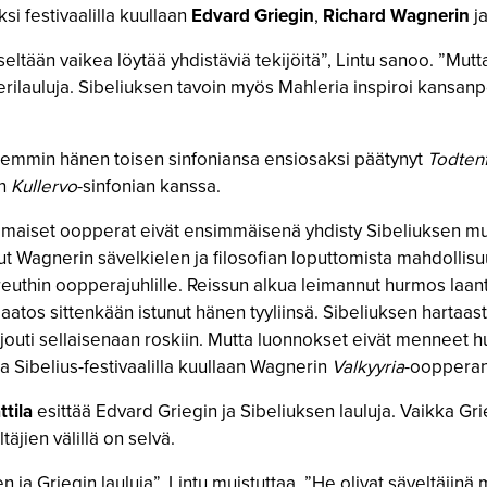
ksi festivaalilla kuullaan
Edvard Griegin
,
Richard Wagnerin
j
iseltään vaikea löytää yhdistäviä tekijöitä”, Lintu sanoo. ”Mut
terilauluja. Sibeliuksen tavoin myös Mahleria inspiroi kansa
hemmin hänen toisen sinfoniansa ensiosaksi päätynyt
Todten
en
Kullervo
-sinfonian kanssa.
set oopperat eivät ensimmäisenä yhdisty Sibeliuksen musiikk
Wagnerin sävelkielen ja filosofian loputtomista mahdollisuuk
thin oopperajuhlille. Reissun alkua leimannut hurmos laantu
aatos sittenkään istunut hänen tyyliinsä. Sibeliuksen hartaast
jouti sellaisenaan roskiin. Mutta luonnokset eivät menneet h
a Sibelius-festivaalilla kuullaan Wagnerin
Valkyyria
-oopperan
ttila
esittää Edvard Griegin ja Sibeliuksen lauluja. Vaikka Gr
äjien välillä on selvä.
n ja Griegin lauluja”, Lintu muistuttaa. ”He olivat säveltäjin