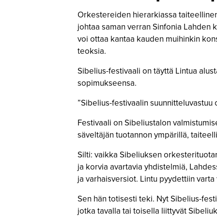
Orkestereiden hierarkiassa taiteellinen 
johtaa saman verran Sinfonia Lahden ka
voi ottaa kantaa kauden muihinkin konse
teoksia.
Sibelius-festivaali on täyttä Lintua alu
sopimukseensa.
”Sibelius-festivaalin suunnitteluvastuu 
Festivaali on Sibeliustalon valmistumi
säveltäjän tuotannon ympärillä, taiteell
Silti: vaikka Sibeliuksen orkesterituota
ja korvia avartavia yhdistelmiä, Lahdes
ja varhaisversiot. Lintu pyydettiin vart
Sen hän totisesti teki. Nyt Sibelius-fes
jotka tavalla tai toisella liittyvät Sibel