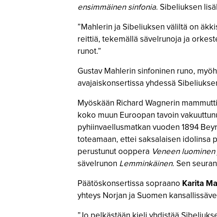
ensimmäinen sinfonia
. Sibeliuksen lisä
”Mahlerin ja Sibeliuksen väliltä on äkk
reittiä, tekemällä sävelrunoja ja orkes
runot.”
Gustav Mahlerin sinfoninen runo, myö
avajaiskonsertissa yhdessä Sibeliuks
Myöskään Richard Wagnerin mammuttimai
koko muun Euroopan tavoin vakuuttunut 
pyhiinvaellusmatkan vuoden 1894 Beyreu
toteamaan, ettei saksalaisen idolinsa p
perustunut ooppera
Veneen luominen
sävelrunon
Lemminkäinen
. Sen seuran
Päätöskonsertissa sopraano
Karita Ma
yhteys Norjan ja Suomen kansallissävelt
”Jo pelkästään kieli yhdistää Sibeliukse