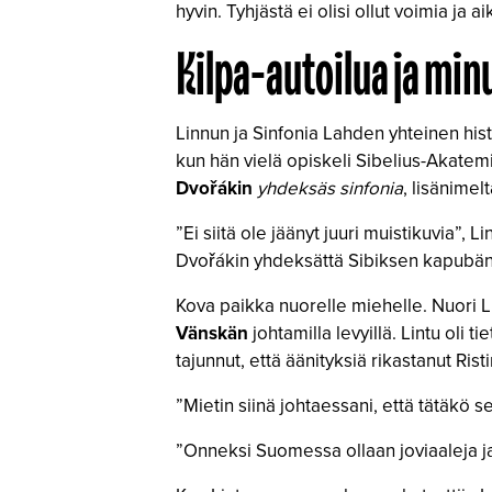
hyvin. Tyhjästä ei olisi ollut voimia j
Kilpa-autoilua ja min
Linnun ja Sinfonia Lahden yhteinen hist
kun hän vielä opiskeli Sibelius-Akatem
Dvořákin
yhdeksäs sinfonia
, lisänimel
”Ei siitä ole jäänyt juuri muistikuvia”, L
Dvořákin yhdeksättä Sibiksen kapubänd
Kova paikka nuorelle miehelle. Nuori L
Vänskän
johtamilla levyillä. Lintu oli 
tajunnut, että äänityksiä rikastanut Ris
”Mietin siinä johtaessani, että tätäkö se
”Onneksi Suomessa ollaan joviaaleja ja 