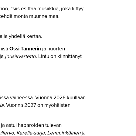
, ”siis esittää musiikkia, joka liittyy
oi tehdä monta muunnelmaa.
alia yhdellä kertaa.
nisti
Ossi Tannerin
ja nuorten
ja
jousikvartetto
. Lintu on kiinnittänyt
evässä vaiheessa. Vuonna 2026 kuullaan
ia
. Vuonna 2027 on myöhäisten
a ja astui haparoiden tulevan
ullervo
,
Karelia-sarja
,
Lemminkäinen
ja