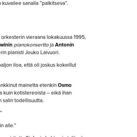
 kuvailee sanalla ”palkitseva”.
oi orkesterin vieraana lokakuussa 1995,
winin
pianokonsertto
ja
Antonín
rin pianisti Jouko Laivuori.
aljon iloa, että oli joskus kokeillut
hankkinut mainetta etenkin
Osmo
aa kuin kotistereoista – eikä ihan
 salin todellisuutta.
”
n alle.”