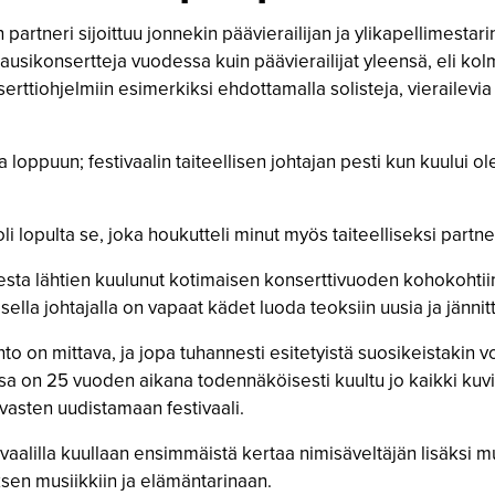
partneri sijoittuu jonnekin päävierailijan ja ylikapellimestarin
usikonsertteja vuodessa kuin päävierailijat yleensä, eli kolm
rttiohjelmiin esimerkiksi ehdottamalla solisteja, vierailevia 
sta loppuun; festivaalin taiteellisen johtajan pesti kun kuului
oli lopulta se, joka houkutteli minut myös taiteelliseksi partne
sesta lähtien kuulunut kotimaisen konserttivuoden kohokohtiin
isella johtajalla on vapaat kädet luoda teoksiin uusia ja jännit
nto on mittava, ja jopa tuhannesti esitetyistä suosikeistakin vo
sa on 25 vuoden aikana todennäköisesti kuultu jo kaikki kuvi
a vasten uudistamaan festivaali.
tivaalilla kuullaan ensimmäistä kertaa nimisäveltäjän lisäksi m
iuksen musiikkiin ja elämäntarinaan.