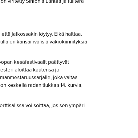
viritetty Sinfonia Lahtea ja tuliterä
 että jatkossakin löytyy. Eikä haittaa,
ulla on kansainvälisiä vakiokiinnityksiä
oopan kesäfestivaalit päättyvät
steri aloittaa kautensa jo
ilmanmestaruussarjalle, joka valtaa
n keskellä radan tiukkaa 14. kurvia,
rttisalissa voi soittaa, jos sen ympäri