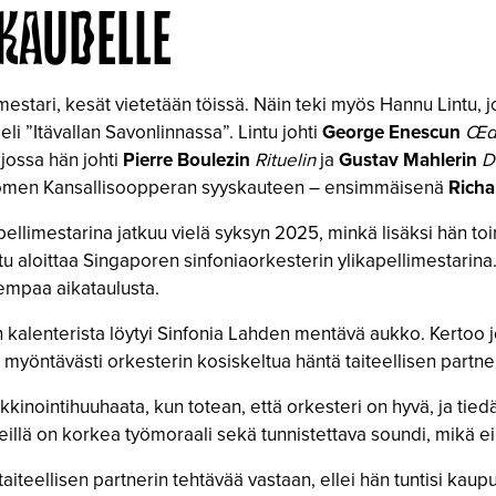
 KAUDELLE
estari, kesät vietetään töissä. Näin teki myös Hannu Lintu,
li ”Itävallan Savonlinnassa”. Lintu johti
George Enescun
Œ
d
jossa hän johti
Pierre Boulezin
Rituelin
ja
Gustav Mahlerin
D
 Suomen Kansallisoopperan syyskauteen – ensimmäisenä
Richa
llimestarina jatkuu vielä syksyn 2025, minkä lisäksi hän to
u aloittaa Singaporen sinfoniaorkesterin ylikapellimestarina.
empaa aikataulusta.
nun kalenterista löytyi Sinfonia Lahden mentävä aukko. Kertoo 
 myöntävästi orkesterin kosiskeltua häntä taiteellisen partner
kinointihuuhaata, kun totean, että orkesteri on hyvä, ja tiedän,
 Heillä on korkea työmoraali sekä tunnistettava soundi, mikä 
taiteellisen partnerin tehtävää vastaan, ellei hän tuntisi kaupu