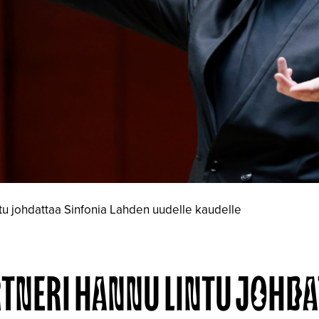
ntu johdattaa Sinfonia Lahden uudelle kaudelle
RTNERI HANNU LINTU JOHDA