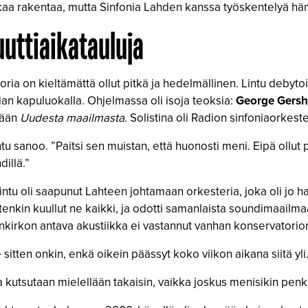
a aikaa rakentaa, mutta Sinfonia Lahden kanssa työskentelyä hän
uuttiaikatauluja
oria on kieltämättä ollut pitkä ja hedelmällinen. Lintu debyt
ian kapuluokalla. Ohjelmassa oli isoja teoksia:
George Gersh
tään
Uudesta maailmasta
. Solistina oli Radion sinfoniaorkeste
intu sanoo. ”Paitsi sen muistan, että huonosti meni. Eipä ollut p
illä.”
intu oli saapunut Lahteen johtamaan orkesteria, joka oli jo 
tietenkin kuullut ne kaikki, ja odotti samanlaista soundimaailm
tinkirkon antava akustiikka ei vastannut vanhan konservatorion
 sitten onkin, enkä oikein päässyt koko viikon aikana siitä yli.
kutsutaan mielellään takaisin, vaikka joskus menisikin penki