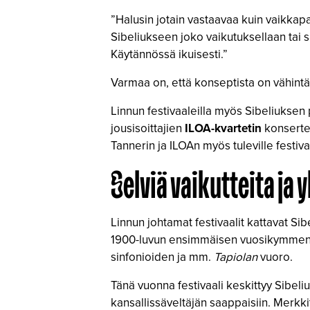
”Halusin jotain vastaavaa kuin vaikkapa 
Sibeliukseen joko vaikutuksellaan tai
Käytännössä ikuisesti.”
Varmaa on, että konseptista on vähintää
Linnun festivaaleilla myös Sibeliuksen 
jousisoittajien
ILOA-kvartetin
konserte
Tannerin ja ILOAn myös tuleville festivaa
Selviä vaikutteita ja 
Linnun johtamat festivaalit kattavat 
1900-luvun ensimmäisen vuosikymmene
sinfonioiden ja mm.
Tapiolan
vuoro.
Tänä vuonna festivaali keskittyy Sibeli
kansallissäveltäjän saappaisiin. Merk