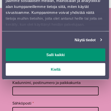
jaamme sosiaalisen median, mainosalan ja analytiikka-
alan kumppaneillemme tietoja siitä, miten käytät
sivustoamme. Kumppanimme voivat yhdistää näitä
tietoja muihin tietoihin, joita olet antanut heille tai joita on
Tilaa Sinfonia Lahden uutiskirje ja
kerätty, kun olet käyttänyt heidän palvelujaan.
kausiesite
Näytä tiedot
Tilaa
Etunimi
*
uutiskirje
footer FI
Salli kaikki
Sukunimi
*
Kiellä
Kadunnimi, postinumero ja paikkakunta
Sähköposti
*