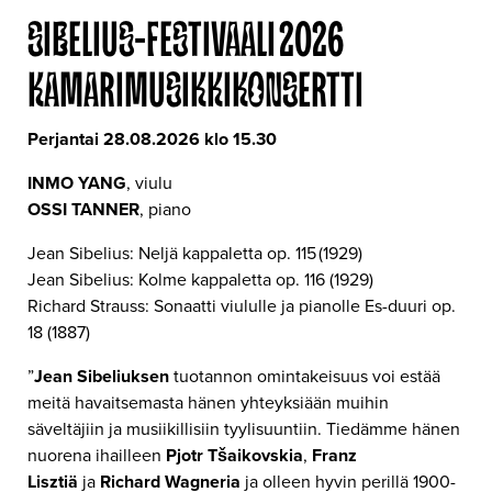
SIBELIUS-FESTIVAALI 2026
KAMARIMUSIKKIKONSERTTI
Perjantai 28.08.2026 klo 15.30
INMO YANG
, viulu
OSSI TANNER
, piano
Jean Sibelius: Neljä kappaletta op. 115 (1929)
Jean Sibelius: Kolme kappaletta op. 116 (1929)
Richard Strauss: Sonaatti viululle ja pianolle Es-duuri op.
18 (1887)
”
Jean Sibeliuksen
tuotannon omintakeisuus voi estää
meitä havaitsemasta hänen yhteyksiään muihin
säveltäjiin ja musiikillisiin tyylisuuntiin. Tiedämme hänen
nuorena ihailleen
Pjotr Tšaikovskia
,
Franz
Lisztiä
ja
Richard Wagneria
ja olleen hyvin perillä 1900-