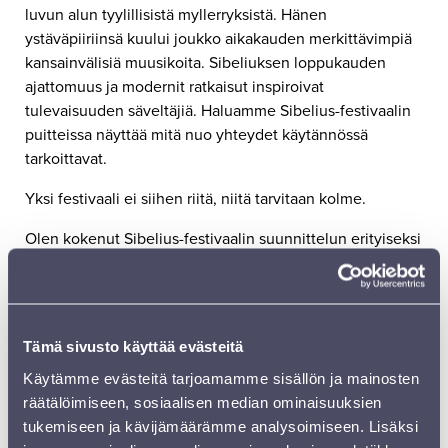
luvun alun tyylillisistä myllerryksistä. Hänen
ystäväpiiriinsä kuului joukko aikakauden merkittävimpiä
kansainvälisiä muusikoita. Sibeliuksen loppukauden
ajattomuus ja modernit ratkaisut inspiroivat
tulevaisuuden säveltäjiä. Haluamme Sibelius-festivaalin
puitteissa näyttää mitä nuo yhteydet käytännössä
tarkoittavat.
Yksi festivaali ei siihen riitä, niitä tarvitaan kolme.
Olen kokenut Sibelius-festivaalin suunnittelun erityiseksi
kunniatehtäväksi ja halunnut pitää ohjelmiston
painopisteen säveltäjämestarin tuotannossa. Muiden
säveltäjien teokset on valittu edellä mainittujen
periaatteiden mukaan. Olen kiitollinen luottamuksesta ja
Tämä sivusto käyttää evästeitä
toivon maagisia hetkiä sibeliaanisten kohtaamisten
Käytämme evästeitä tarjoamamme sisällön ja mainosten
parissa.”
räätälöimiseen, sosiaalisen median ominaisuuksien
Hannu Lintu
tukemiseen ja kävijämäärämme analysoimiseen. Lisäksi
Taiteellinen johtaja, Sinfonia Lahden Sibelius-festivaali