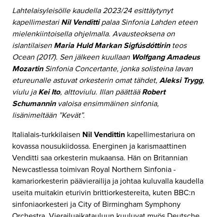
Lahtelaisyleisölle kaudella 2023/24 esittäytynyt
kapellimestari
Nil Venditti
palaa Sinfonia Lahden eteen
mielenkiintoisella ohjelmalla. Avausteoksena on
islantilaisen
Maria Huld Markan Sigfúsdóttirin
teos
Ocean (2017). Sen jälkeen kuullaan
Wolfgang Amadeus
Mozartin
Sinfonia Concertante, jonka solisteina lavan
etureunalle astuvat orkesterin omat tähdet,
Aleksi Trygg
,
viulu ja
Kei Ito
, alttoviulu. Illan päättää
Robert
Schumannin
valoisa ensimmäinen sinfonia,
lisänimeltään ”Kevät”.
Italialais-turkkilaisen
Nil Vendittin
kapellimestariura on
kovassa nousukiidossa. Energinen ja karismaattinen
Venditti saa orkesterin mukaansa. Hän on Britannian
Newcastlessa toimivan Royal Northern Sinfonia -
kamariorkesterin päävierailija ja johtaa kuluvalla kaudella
useita muitakin eturivin brittiorkestereita, kuten BBC:n
sinfoniaorkesteri ja City of Birmingham Symphony
Orchestra. Vierailuaikatauluun kuuluvat myös Deutsche