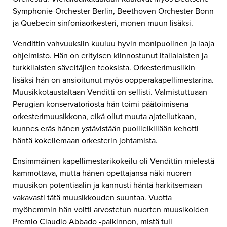
Symphonie-Orchester Berlin, Beethoven Orchester Bonn
ja Quebecin sinfoniaorkesteri, monen muun lisäksi.
Vendittin vahvuuksiin kuuluu hyvin monipuolinen ja laaja
ohjelmisto. Hän on erityisen kiinnostunut italialaisten ja
turkkilaisten säveltäjien teoksista. Orkesterimusiikin
lisäksi hän on ansioitunut myös oopperakapellimestarina.
Muusikkotaustaltaan Venditti on sellisti. Valmistuttuaan
Perugian konservatoriosta hän toimi päätoimisena
orkesterimuusikkona, eikä ollut muuta ajatellutkaan,
kunnes eräs hänen ystävistään puolileikillään kehotti
häntä kokeilemaan orkesterin johtamista.
Ensimmäinen kapellimestarikokeilu oli Vendittin mielestä
kammottava, mutta hänen opettajansa näki nuoren
muusikon potentiaalin ja kannusti häntä harkitsemaan
vakavasti tätä muusikkouden suuntaa. Vuotta
myöhemmin hän voitti arvostetun nuorten muusikoiden
Premio Claudio Abbado -palkinnon, mistä tuli