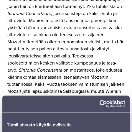
joihin hän oli kiertueellaan törmännyt. Yksi tuloksista on
Sinfonia Concertante
, jossa solisteja on kaksi: viulu ja
alttoviulu. Monien mielestä teos on jopa parempi kuin
yksikään hänen varsinaisista viulukonsertoistaan, vaikka
alttoviulu ei suinkaan ole teoksessa toissijainen.
Mozartin tiedetään olleen erinomainen viulisti, mutta hän
nautti erityisen paljon alttoviulunsoitosta ja viihtyi
jousikvarteteissa alton paikalla. Teoksessa
soolosoittimien kesken vallitsee kumppanuus ja tasa-
arvo.
Sinfonia Concertante
on mestariteos, joka edustaa
käännekohtaa elämässään itsenäistyvän Mozartin
tuotannossa. Kaksi vuotta teoksen valmistumisen jälkeen
Mozart jätti lapsuuskotinsa Salzburgissa, muutti Wieniin
ja meni siitä vuoden päästä naimisiin. Hänen
teosluettelonsa oli tuolloin jo mittava.
Monien tunnettujen teosten lisänimet eivät ole
säveltäjien itsensä antamia, vaan kustantajien luovuuden
Tämä sivusto käyttää evästeitä
tuloksia.
Robert Schumannin
ensimmäinen sinfonia