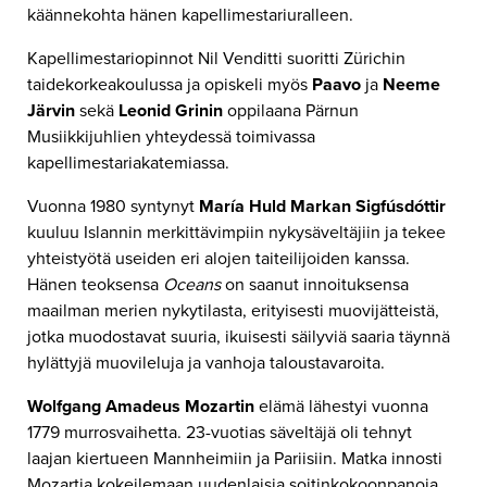
käännekohta hänen kapellimestariuralleen.
Kapellimestariopinnot Nil Venditti suoritti Zürichin
taidekorkeakoulussa ja opiskeli myös
Paavo
ja
Neeme
Järvin
sekä
Leonid Grinin
oppilaana Pärnun
Musiikkijuhlien yhteydessä toimivassa
kapellimestariakatemiassa.
Vuonna 1980 syntynyt
María Huld Markan Sigfúsdóttir
kuuluu Islannin merkittävimpiin nykysäveltäjiin ja tekee
yhteistyötä useiden eri alojen taiteilijoiden kanssa.
Hänen teoksensa
Oceans
on saanut innoituksensa
maailman merien nykytilasta, erityisesti muovijätteistä,
jotka muodostavat suuria, ikuisesti säilyviä saaria täynnä
hylättyjä muovileluja ja vanhoja taloustavaroita.
Wolfgang Amadeus Mozartin
elämä lähestyi vuonna
1779 murrosvaihetta. 23-vuotias säveltäjä oli tehnyt
laajan kiertueen Mannheimiin ja Pariisiin. Matka innosti
Mozartia kokeilemaan uudenlaisia soitinkokoonpanoja,