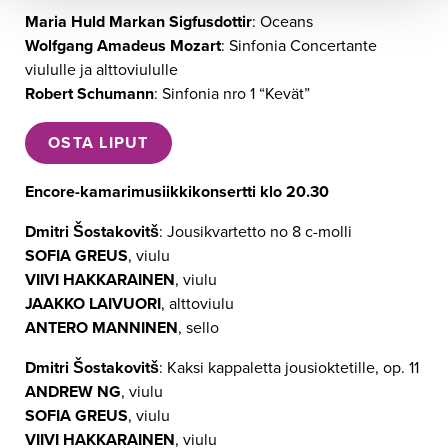
Maria Huld Markan Sigfusdottir
: Oceans
Wolfgang Amadeus Mozart
: Sinfonia Concertante
viululle ja alttoviululle
Robert Schumann
: Sinfonia nro 1 “Kevät”
OSTA LIPUT
Encore-kamarimusiikkikonsertti klo 20.30
Dmitri Šostakovitš
: Jousikvartetto no 8 c-molli
SOFIA GREUS
, viulu
VIIVI HAKKARAINEN
, viulu
JAAKKO LAIVUORI
, alttoviulu
ANTERO MANNINEN
, sello
Dmitri Šostakovitš
: Kaksi kappaletta jousioktetille, op. 11
ANDREW NG
, viulu
SOFIA GREUS
, viulu
VIIVI HAKKARAINEN
, viulu