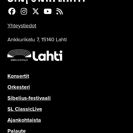
Sinfonia Lahti Facebookissa
Sinfonia Lahti Instagramissa
Sinfonia Lahti Twitterissä
Sinfonia Lahti YouTubessa
Sinfonia Lahti RSS-feed
Yhteystiedot
Ankkurikatu 7, 15140 Lahti
Konsertit
Orkesteri
Sibelius-festivaali
SL ClassicLive
Ajankohtaista
Palaute