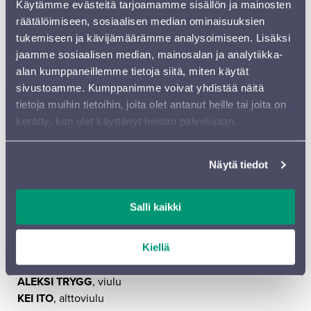
Käytämme evästeitä tarjoamamme sisällön ja mainosten
(1841) on tässä mielessä poikkeus, sillä sen
räätälöimiseen, sosiaalisen median ominaisuuksien
käsikirjoituksen kansilehdellä on tuolloin 31-vuotiaan
tukemiseen ja kävijämäärämme analysoimiseen. Lisäksi
säveltäjän käsialalla tehty merkintä ”Frühlings
jaamme sosiaalisen median, mainosalan ja analytiikka-
Symphonie”, Kevätsinfonia. Teos syntyi vauhdilla,
alan kumppaneillemme tietoja siitä, miten käytät
luonnokset olivat valmiit neljässä päivässä ja koko
sivustoamme. Kumppanimme voivat yhdistää näitä
sinfonia valmistui kuukaudessa. Alun perin myös sen
tietoja muihin tietoihin, joita olet antanut heille tai joita on
neljällä osalla oli omat kuvaavat otsikkonsa ”Alkukevät”,
kerätty, kun olet käyttänyt heidän palvelujaan.
”Ilta”, ”Iloiset leikkitoverit” ja ”Kevät täydessä kukassa”.
Tässä tapauksessa kustantaja ei niistä innostunut ja
pyyhkäisi ne pois.
Näytä tiedot
Hannele Eklund
Salli kaikki
To 30.10.2025 klo 18.30 Sibeliustalo
OCEANS & SPRING
Kiellä
NIL VENDITTI
, kapellimestari
ALEKSI TRYGG
, viulu
KEI ITO
, alttoviulu