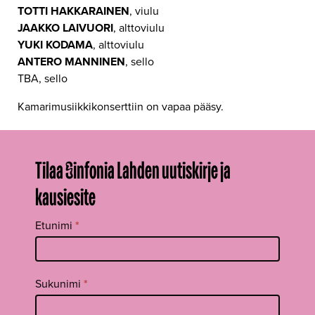
TOTTI HAKKARAINEN
, viulu
JAAKKO LAIVUORI
, alttoviulu
YUKI KODAMA
, alttoviulu
ANTERO MANNINEN
, sello
TBA, sello
Kamarimusiikkikonserttiin on vapaa pääsy.
Tilaa Sinfonia Lahden uutiskirje ja
kausiesite
Tilaa
Etunimi
*
uutiskirje
footer FI
Sukunimi
*