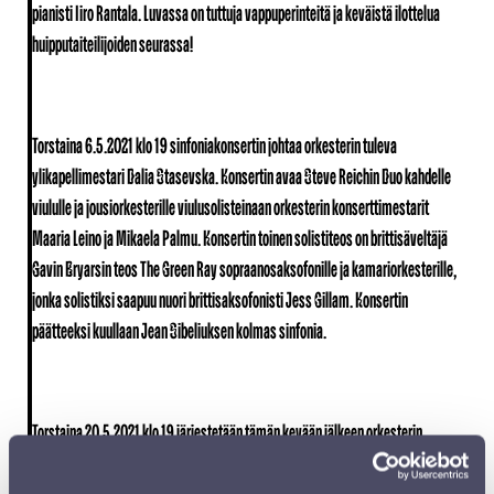
pianisti
Iiro Rantala
. Luvassa on tuttuja vappuperinteitä ja keväistä ilottelua
huipputaiteilijoiden seurassa!
Torstaina 6.5.2021 klo 19
sinfoniakonsertin johtaa orkesterin tuleva
ylikapellimestari
Dalia Stasevska
. Konsertin avaa Steve Reichin Duo kahdelle
viululle ja jousiorkesterille viulusolisteinaan orkesterin konserttimestarit
Maaria Leino ja Mikaela Palmu
. Konsertin toinen solistiteos on brittisäveltäjä
Gavin Bryarsin teos The Green Ray sopraanosaksofonille ja kamariorkesterille,
jonka solistiksi saapuu nuori brittisaksofonisti
Jess Gillam
. Konsertin
päätteeksi kuullaan Jean Sibeliuksen kolmas sinfonia.
Torstaina 20.5.2021 klo 19
järjestetään tämän kevään jälkeen orkesterin
ylikapellimestarin tehtävät jättävän
Dima Slobodenioukin läksiäiskonsertti
.