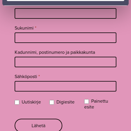
Tilaa
Etunimi
*
uutiskirje
footer FI
Sukunimi
*
Kadunnimi, postinumero ja paikkakunta
Sähköposti
*
Painettu
Uutiskirje
Digiesite
esite
Lähetä