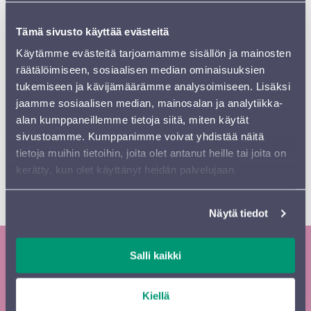
Konsertin solistiteoksena kuullaan Kaija Saariahon teos Maan varjot solistinaan
urkutaiteilija
Jan Lehtola
. Konsertin päättää yksi klassisen orkesterimusiikin
Tämä sivusto käyttää evästeitä
suurimmista klassikoista, Pjotr Tšaikovskin viides sinfonia.
Käytämme evästeitä tarjoamamme sisällön ja mainosten
räätälöimiseen, sosiaalisen median ominaisuuksien
Koronaepidemiasta johtuvat rajoitukset estävät tämän
tukemiseen ja kävijämäärämme analysoimiseen. Lisäksi
hetken tiedon mukaan yleisötilaisuudet Päijät-Hämeessä
jaamme sosiaalisen median, mainosalan ja analytiikka-
30.4.2021 asti. Mikäli rajoitukset antavat toukokuun
alan kumppaneillemme tietoja siitä, miten käytät
alusta mahdollisuuden järjestää yleisölle avoimia
sivustoamme. Kumppanimme voivat yhdistää näitä
tilaisuuksia, orkesteri tutkii 6.5. ja 20.5. konserttiensa
tietoja muihin tietoihin, joita olet antanut heille tai joita on
järjestämistä yleisötilaisuuksina, ja niistä tiedotetaan
kerätty, kun olet käyttänyt heidän palvelujaan.
tarvittaessa erikseen. Ko. konsertit lähetetään
Sibeliustalosta suorina lähetyksenä ja ne ovat
katsottavissa tallenteena myös myöhemmin.
Näytä tiedot
Salli kaikki
Tilaa Sinfonia Lahden uutiskirje ja
kausiesite
Kiellä