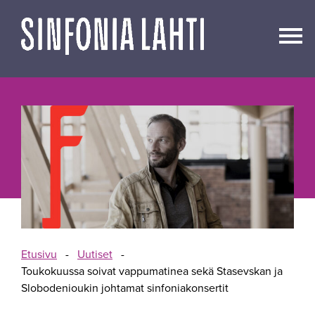
Siirry
sisältöön
Etusivu
-
Uutiset
-
Toukokuussa soivat vappumatinea sekä Stasevskan ja
Slobodenioukin johtamat sinfoniakonsertit