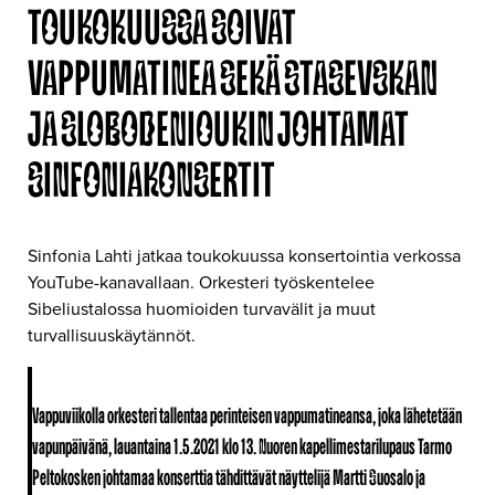
TOUKOKUUSSA SOIVAT
VAPPUMATINEA SEKÄ STASEVSKAN
JA SLOBODENIOUKIN JOHTAMAT
SINFONIAKONSERTIT
Sinfonia Lahti jatkaa toukokuussa konsertointia verkossa
YouTube-kanavallaan. Orkesteri työskentelee
Sibeliustalossa huomioiden turvavälit ja muut
turvallisuuskäytännöt.
Vappuviikolla orkesteri tallentaa perinteisen vappumatineansa, joka lähetetään
vapunpäivänä,
lauantaina 1.5.2021 klo 13
. Nuoren kapellimestarilupaus Tarmo
Peltokosken johtamaa konserttia tähdittävät näyttelijä
Martti Suosalo
ja