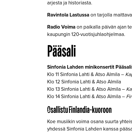
arjesta ja historiasta.
Ravintola Lastussa
on tarjolla maittav
Radio Voima
on paikalla päivän ajan t
kaupungin 120-vuotisjuhlaohjelmaa.
Pääsali
Sinfonia Lahden minikonsertit Pääsali
Klo 11 Sinfonia Lahti & Atso Almila –
Ka
Klo 12 Sinfonia Lahti & Atso Almila
Klo 13 Sinfonia Lahti & Atso Almila –
Ka
Klo 14 Sinfonia Lahti & Atso Almila –
Fi
Osallistu Finlandia-kuoroon
Koe musiikin voima osana suurta yhtei
yhdessä Sinfonia Lahden kanssa pääsali