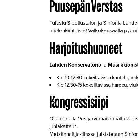
Puusepän Verstas
Tutustu Sibeliustalon ja Sinfonia Lahden
mielenkiintoista! Valkokankaalla pyöri
Harjoitushuoneet
Lahden Konservatorio
ja
Musiikkiopis
Klo 10-12.30 kokeiltavissa kantele, nokk
Klo 12.30-15 kokeiltavissa harppu, viulu
Kongressisiipi
Osa upealla Vesijärvi-maisemalla varu
juhlakattaus.
Metsänhaltija-tilassa julkistetaan Sinf