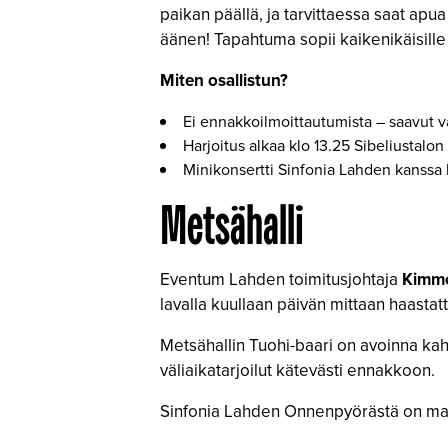
paikan päällä, ja tarvittaessa saat ap
äänen! Tapahtuma sopii kaikenikäisille ja
Miten osallistun?
Ei ennakkoilmoittautumista – saavut va
Harjoitus alkaa klo 13.25 Sibeliustalon
Minikonsertti Sinfonia Lahden kanssa 
Metsähalli
Eventum Lahden toimitusjohtaja
Kimmo
lavalla kuullaan päivän mittaan haastatt
Metsähallin Tuohi-baari on avoinna kah
väliaikatarjoilut kätevästi ennakkoon.
Sinfonia Lahden Onnenpyörästä on mahdo