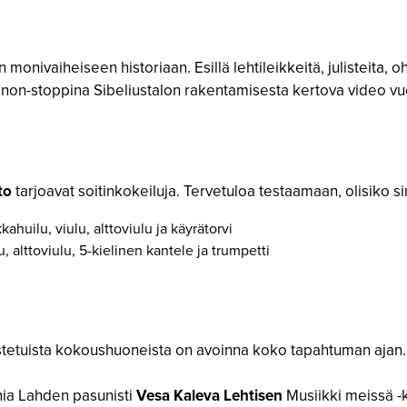
 monivaiheiseen historiaan. Esillä lehtileikkeitä, julisteita, 
i non-stoppina Sibeliustalon rakentamisesta kertova video v
to
tarjoavat soitinkokeiluja. Tervetuloa testaamaan, olisiko s
ahuilu, viulu, alttoviulu ja käyrätorvi
, alttoviulu, 5-kielinen kantele ja trumpetti
stetuista kokoushuoneista on avoinna koko tapahtuman ajan.
onia Lahden pasunisti
Vesa Kaleva Lehtisen
Musiikki meissä -