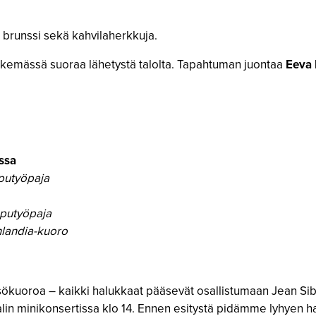
a brunssi sekä kahvilaherkkuja.
ekemässä suoraa lähetystä talolta. Tapahtuman juontaa
Eeva 
ssa
putyöpaja
putyöpaja
nlandia-kuoro
sökuoroa – kaikki halukkaat pääsevät osallistumaan Jean Si
n minikonsertissa klo 14. Ennen esitystä pidämme lyhyen har