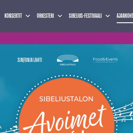
Näytä alasivut
Näytä alasivut
Näytä alasivu
KONSERTIT
ORKESTERI
SIBELIUS-FESTIVAALI
AJANKOHT