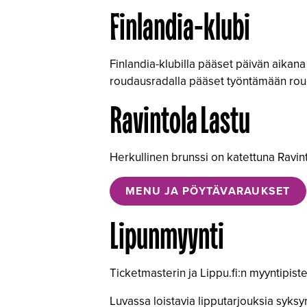
Finlandia-klubi
Finlandia-klubilla pääset päivän aikana 
roudausradalla pääset työntämään rouda
Ravintola Lastu
Herkullinen brunssi on katettuna Ravinto
MENU JA PÖYTÄVARAUKSET
Lipunmyynti
Ticketmasterin ja Lippu.fi:n myyntipis
Luvassa loistavia lipputarjouksia syksy