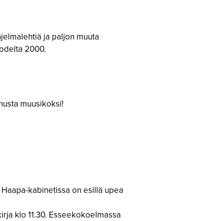
ohjelmalehtiä ja paljon muuta
uodelta 2000.
inusta muusikoksi!
 Haapa-kabinetissa on esillä upea
kirja klo 11.30. Esseekokoelmassa