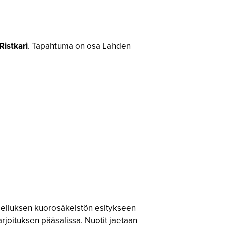
Ristkari
. Tapahtuma on osa Lahden
beliuksen kuorosäkeistön esitykseen
joituksen pääsalissa. Nuotit jaetaan