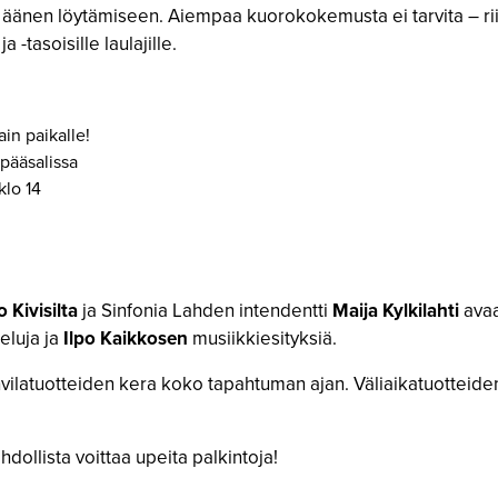
ua äänen löytämiseen. Aiempaa kuorokokemusta ei tarvita – rii
 -tasoisille laulajille.
in paikalle!
 pääsalissa
klo 14
 Kivisilta
ja Sinfonia Lahden intendentti
Maija Kylkilahti
avaa
eluja ja
Ilpo Kaikkosen
musiikkiesityksiä.
vilatuotteiden kera koko tapahtuman ajan. Väliaikatuotteide
llista voittaa upeita palkintoja!