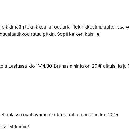
leikkimään teknikkoa ja roudaria! Teknikkosimulaattorissa voit 
uslaatikkoa rataa pitkin. Sopii kaikenikäisille!
la Lastussa klo 11-14.30. Brunssin hinta on 20 € aikuisilta ja 
teet aulassa ovat avoinna koko tapahtuman ajan klo 10-15.
n tapahtumiin!