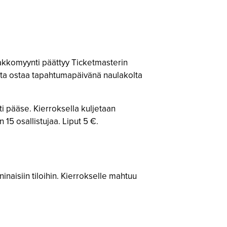
nnakkomyynti päättyy Ticketmasterin
ista ostaa tapahtumapäivänä naulakolta
sti pääse. Kierroksella kuljetaan
15 osallistujaa. Liput 5 €.
inaisiin tiloihin. Kierrokselle mahtuu