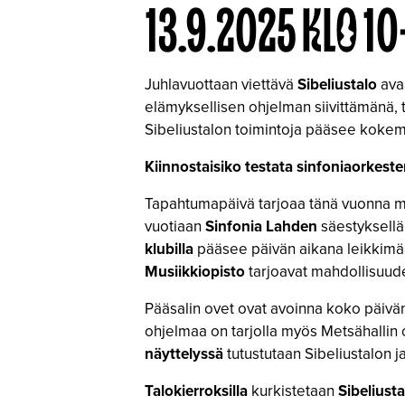
13.9.2025 KLO 10
Juhlavuottaan viettävä
Sibeliustalo
avaa
elämyksellisen ohjelman siivittämänä, t
Sibeliustalon toimintoja pääsee kokem
Kiinnostaisiko testata sinfoniaorkeste
Tapahtumapäivä tarjoaa tänä vuonna mo
vuotiaan
Sinfonia Lahden
säestyksellä
klubilla
pääsee päivän aikana leikkimää
Musiikkiopisto
tarjoavat mahdollisuude
Pääsalin ovet ovat avoinna koko päivän
ohjelmaa on tarjolla myös Metsähallin o
näyttelyssä
tutustutaan Sibeliustalon 
Talokierroksilla
kurkistetaan
Sibeliusta