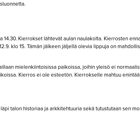
sluonnetta.
30 ja 14.30. Kierrokset lähtevät aulan naulakolta. Kierrosten e
2.9. klo 15. Tämän jälkeen jäljellä olevia lippuja on mahdoll
illaan mielenkiintoisissa paikoissa, joihin yleisö ei normaali
ikoissa. Kierros ei ole esteetön. Kierrokselle mahtuu enintään 
äpi talon historiaa ja arkkitehtuuria sekä tutustutaan sen mon