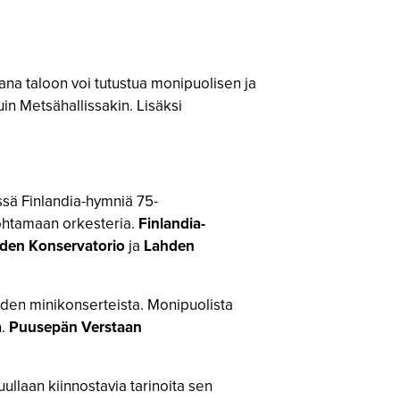
kana taloon voi tutustua monipuolisen ja
in Metsähallissakin. Lisäksi
sä Finlandia-hymniä 75-
ohtamaan orkesteria.
Finlandia-
den Konservatorio
ja
Lahden
hden minikonserteista. Monipuolista
a
.
Puusepän Verstaan
ullaan kiinnostavia tarinoita sen