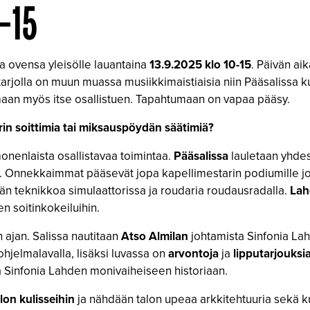
–15
 ovensa yleisölle lauantaina
13.9.2025 klo 10-15
. Päivän ai
arjolla on muun muassa musiikkimaistiaisia niin Pääsalissa ku
aan myös itse osallistuen. Tapahtumaan on vapaa pääsy.
rin soittimia tai miksauspöydän säätimiä?
nenlaista osallistavaa toimintaa.
Pääsalissa
lauletaan yhdes
. Onnekkaimmat pääsevät jopa kapellimestarin podiumille j
n teknikkoa simulaattorissa ja roudaria roudausradalla.
Lah
n soitinkokeiluihin.
 ajan. Salissa nautitaan
Atso Almilan
johtamista Sinfonia La
hjelmalavalla, lisäksi luvassa on
arvontoja
ja
lipputarjouksi
ja Sinfonia Lahden monivaiheiseen historiaan.
lon kulisseihin
ja nähdään talon upeaa arkkitehtuuria sekä ku