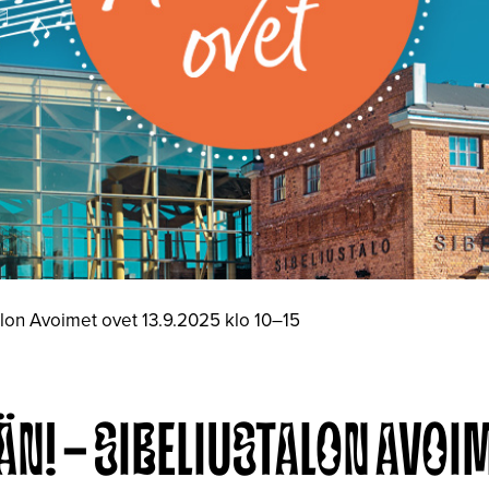
talon Avoimet ovet 13.9.2025 klo 10–15
ÄÄN! – SIBELIUSTALON AVOI