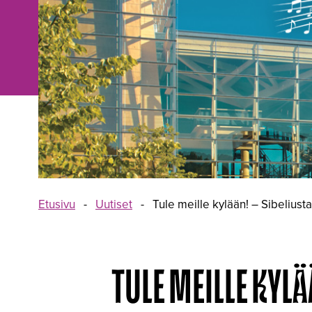
Etusivu
-
Uutiset
-
Tule meille kylään! – Sibelius
TULE MEILLE KYL