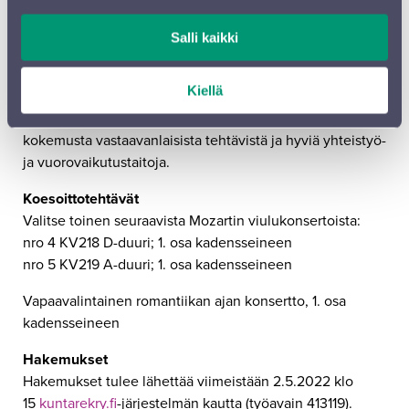
I viulun äänenjohtaja vastaa yhdessä konserttimestarien
Salli kaikki
kanssa jousiston yhteissoitosta, ylläpitää
orkesterikirjallisuuden edellyttämää solistista valmiuttaan
Kiellä
sekä antaa ohjeita I-viuluryhmän avustajien ja sijaisten
hankkimisessa. Tehtävään valittaessa arvostamme
kokemusta vastaavanlaisista tehtävistä ja hyviä yhteistyö-
ja vuorovaikutustaitoja.
Koesoittotehtävät
Valitse toinen seuraavista Mozartin viulukonsertoista:
nro 4 KV218 D-duuri; 1. osa kadensseineen
nro 5 KV219 A-duuri; 1. osa kadensseineen
Vapaavalintainen romantiikan ajan konsertto, 1. osa
kadensseineen
Hakemukset
Hakemukset tulee lähettää viimeistään 2.5.2022 klo
15
kuntarekry.fi
-järjestelmän kautta (työavain 413119).