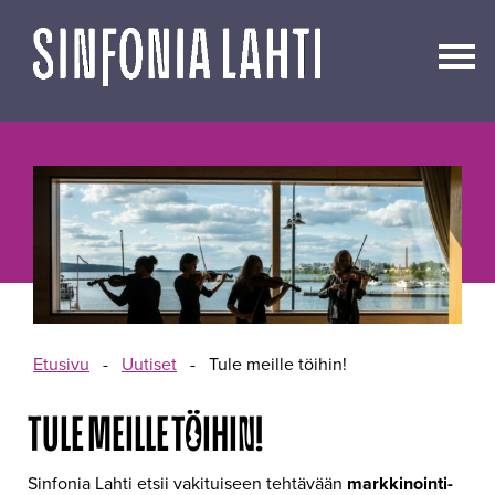
Siirry
sisältöön
Etusivu
-
Uutiset
-
Tule meille töihin!
TULE MEILLE TÖIHIN!
Sinfonia Lahti etsii vakituiseen tehtävään
markkinointi-