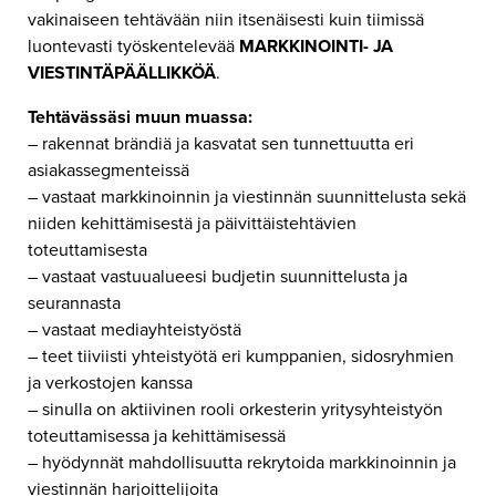
vakinaiseen tehtävään niin itsenäisesti kuin tiimissä
luontevasti työskentelevää
MARKKINOINTI- JA
VIESTINTÄPÄÄLLIKKÖÄ
.
Tehtävässäsi muun muassa:
– rakennat brändiä ja kasvatat sen tunnettuutta eri
asiakassegmenteissä
– vastaat markkinoinnin ja viestinnän suunnittelusta sekä
niiden kehittämisestä ja päivittäistehtävien
toteuttamisesta
– vastaat vastuualueesi budjetin suunnittelusta ja
seurannasta
– vastaat mediayhteistyöstä
– teet tiiviisti yhteistyötä eri kumppanien, sidosryhmien
ja verkostojen kanssa
– sinulla on aktiivinen rooli orkesterin yritysyhteistyön
toteuttamisessa ja kehittämisessä
– hyödynnät mahdollisuutta rekrytoida markkinoinnin ja
viestinnän harjoittelijoita