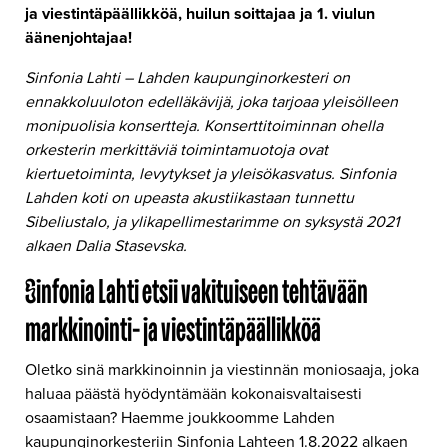
ja viestintäpäällikköä, huilun soittajaa ja 1. viulun
äänenjohtajaa!
Sinfonia Lahti – Lahden kaupunginorkesteri on
ennakkoluuloton edelläkävijä, joka tarjoaa yleisölleen
monipuolisia konsertteja. Konserttitoiminnan ohella
orkesterin merkittäviä toimintamuotoja ovat
kiertuetoiminta, levytykset ja yleisökasvatus. Sinfonia
Lahden koti on upeasta akustiikastaan tunnettu
Sibeliustalo, ja ylikapellimestarimme on syksystä 2021
alkaen Dalia Stasevska.
Sinfonia Lahti etsii vakituiseen tehtävään
markkinointi- ja viestintäpäällikköä
Oletko sinä markkinoinnin ja viestinnän moniosaaja, joka
haluaa päästä hyödyntämään kokonaisvaltaisesti
osaamistaan? Haemme joukkoomme Lahden
kaupunginorkesteriin Sinfonia Lahteen 1.8.2022 alkaen