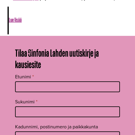
Lue lisää
Tilaa Sinfonia Lahden uutiskirje ja
kausiesite
Tilaa
Etunimi
*
uutiskirje
footer FI
Sukunimi
*
Kadunnimi, postinumero ja paikkakunta