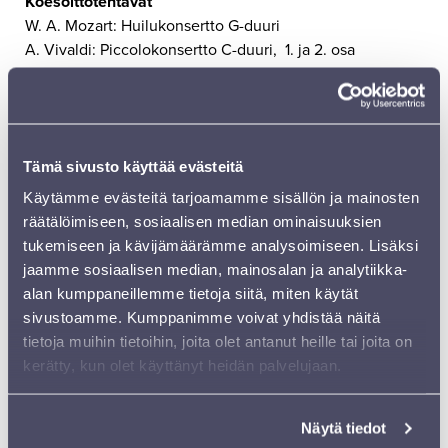
Koesoittotehtävät
W. A. Mozart: Huilukonsertto G-duuri
A. Vivaldi: Piccolokonsertto C-duuri, 1. ja 2. osa
Orkesteritehtävät lähetetään koesoittoon valituille
sähköpostilla 29.4.2022 aikana.
Hakemukset
Tämä sivusto käyttää evästeitä
Hakemukset tulee lähettää viimeistään 28.4.2022 klo
Käytämme evästeitä tarjoamamme sisällön ja mainosten
15
kuntarekry.fi
-järjestelmän kautta (työavain 396482).
räätälöimiseen, sosiaalisen median ominaisuuksien
tukemiseen ja kävijämäärämme analysoimiseen. Lisäksi
jaamme sosiaalisen median, mainosalan ja analytiikka-
Lue lisää
alan kumppaneillemme tietoja siitä, miten käytät
sivustoamme. Kumppanimme voivat yhdistää näitä
Sinfonia Lahti etsii vakituiseen tehtävään I
tietoja muihin tietoihin, joita olet antanut heille tai joita on
kerätty, kun olet käyttänyt heidän palvelujaan.
viulun äänenjohtajaa
8.8.2022 alkaen. Palkka henkilökohtaisine- ja
Näytä tiedot
tallennelisineen 3067-3312 €/kk.