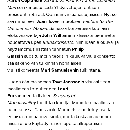
Aaron Coplandin
vaikuttava
Fanfare for the Common
Man
soi ikimuistoisesti Yhdysvaltojen entisen
presidentin Barack Obaman virkaanastujaisissa. Nyt se
saa rinnalleen
Joan Towerin
teoksen
Fanfare for the
Uncommon Woman.
Samassa konsertissa kuullaan
elokuvasäveltäjä
John Williamsin
klassista perinnettä
noudattava upea
tuubakonsertto.
Niin ikään elokuva- ja
näyttämömusiikistaan tunnetun
Philip
Glassin
suosituimpiin teoksiin kuuluva viulukonsertto
saa säkenöivän tulkinnan norjalaisen
viulistikomeetta
Mari Samuelsenin
tulkintana.
Uuden äänimaiseman
Tove Janssonin
visuaaliseen
maailmaan toteuttaneen
Lauri
Porran
meditatiivinen
Seasons of
Moominvalley
tuudittaa kuulijat Muumien maailmaan
helmikuussa. ”Janssonin Muumeista on tehty useita
erilaisia animaatioversioita, mutta koskaan aiemmin
niissä ei ole käytetty hänen upeita alkuperäisiä