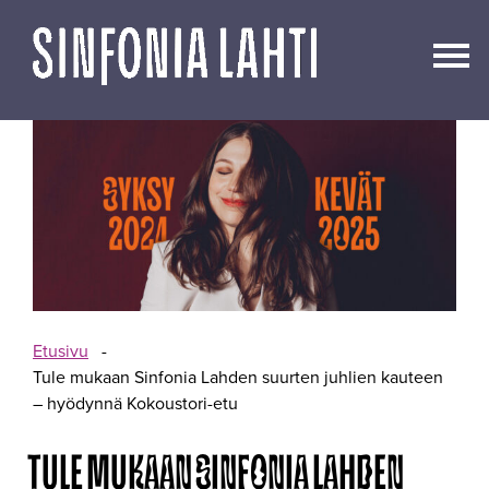
Siirry
sisältöön
Etusivu
-
Tule mukaan Sinfonia Lahden suurten juhlien kauteen
– hyödynnä Kokoustori-etu
TULE MUKAAN SINFONIA LAHDEN