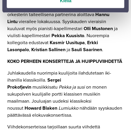
Juhlavuonna orkesterin eteen astuu myös merkittävä
Kiellä
määrä kotimaisia huippukapellimestareita. Syksyllä 2025
orkesterin taiteellisena partnerina aloittava
Hannu
Lintu
vierailee lokakuussa. Syyskauden vieraisiin
kuuluvat myös pianisti-kapellimestari
Olli Mustonen
ja
viulisti-kapellimestari
Pekka Kuusisto
. Nuorempia
kollegoita edustavat
Kasmir Uusitupa
,
Erkki
Lasonpalo
,
Kristian Sallinen
ja
Sauli Saarinen
.
KOKO PERHEEN KONSERTTEJA JA HUIPPUVIIHDETTÄ
Juhlakaudella nuorimpia kuulijoita ilahdutetaan iki-
ihanilla klassikoilla.
Sergei
Prokofjevin
musiikkisatu
Pekka ja susi
on monen
sukupolven kuulijalle portti klassisen musiikin
maailmaan. Jouluajan uudeksi klassikoksi
noussut
Howard Blaken
Lumiukko
nähdään syyskauden
päättävässä elokuvakonsertissa.
Viihdekonserteissa tarjoillaan suurta viihdettä