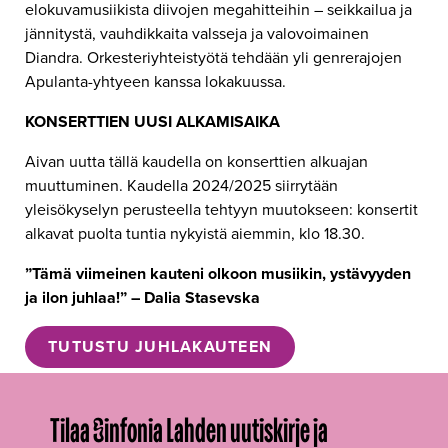
elokuvamusiikista diivojen megahitteihin
– seikkailua ja
jännitystä, vauhdikkaita valsseja ja valovoimainen
Diandra. Orkesteriyhteistyötä tehdään yli genrerajojen
Apulanta-yhtyeen kanssa lokakuussa.
KONSERTTIEN UUSI ALKAMISAIKA
Aivan uutta tällä kaudella on konserttien alkuajan
muuttuminen. Kaudella 2024/2025 siirrytään
yleisökyselyn perusteella tehtyyn muutokseen: konsertit
alkavat puolta tuntia nykyistä aiemmin, klo 18.30.
”Tämä viimeinen kauteni olkoon musiikin, ystävyyden
ja ilon juhlaa!” – Dalia Stasevska
TUTUSTU JUHLAKAUTEEN
Tilaa Sinfonia Lahden uutiskirje ja