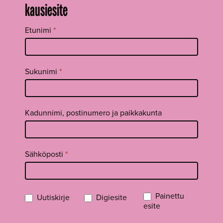
kausiesite
Tilaa
Etunimi
*
uutiskirje
footer FI
Sukunimi
*
Kadunnimi, postinumero ja paikkakunta
Sähköposti
*
Painettu
Uutiskirje
Digiesite
esite