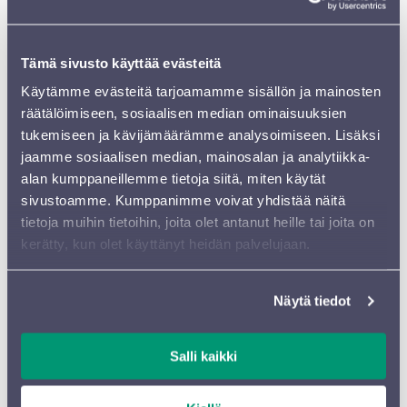
KANSAINVÄLISIÄ SUOMALAISIA
Tämä sivusto käyttää evästeitä
Suomalainen musiikki-ihme nousee Sibeliustalon lavalle
useissa konserteissa. Orkesterin omista riveistä solisteina
Käytämme evästeitä tarjoamamme sisällön ja mainosten
soittavat tuubavirtuoosi
Harri Lidsle
ja
räätälöimiseen, sosiaalisen median ominaisuuksien
klarinettitaiteilija
Eeva Mäenluoma
. Nuoren polven
tukemiseen ja kävijämäärämme analysoimiseen. Lisäksi
kansainvälisillä areenoilla kannuksensa hankkineita
jaamme sosiaalisen median, mainosalan ja analytiikka-
suomalaishuippuja edustavat Berliinin filharmonikoiden
alan kumppaneillemme tietoja siitä, miten käytät
käyrätorvensoittaja
Paula Ernesaks
, trumpetisti
Verneri
sivustoamme. Kumppanimme voivat yhdistää näitä
Pohjola
, viulistit
Otto Antikainen
ja
Tami Pohjola
,
tietoja muihin tietoihin, joita olet antanut heille tai joita on
sellisti
Senja Rummukainen
ja alttoviulisti
Lilli Maijala
ja
kerätty, kun olet käyttänyt heidän palvelujaan.
sopraano
Aurora Marthens
. Kokeneempia kollegoita
edustavat sopraanot
Marjukka Tepponen
,
Miina-Liisa
Näytä tiedot
Värelä
ja
Piia Komsi
, mezzosopraanot
Lilli
Paasikivi
ja
Tuija Knihtilä
, tenori
Markus Nykänen
,
baritoni
Ville Rusanen
ja basso
Matti Turunen
. Aitoa
Salli kaikki
Hollywood-säteilyä edustaa näyttelijä
Alma Pöysti
.