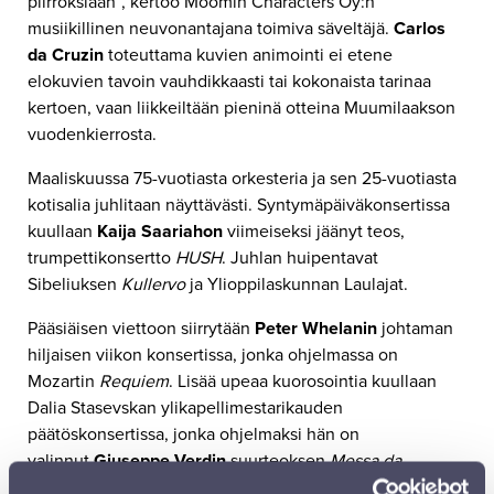
piirroksiaan”, kertoo Moomin Characters Oy:n
musiikillinen neuvonantajana toimiva säveltäjä.
Carlos
da Cruzin
toteuttama kuvien animointi ei etene
elokuvien tavoin vauhdikkaasti tai kokonaista tarinaa
kertoen, vaan liikkeiltään pieninä otteina Muumilaakson
vuodenkierrosta.
Maaliskuussa 75-vuotiasta orkesteria ja sen 25-vuotiasta
kotisalia juhlitaan näyttävästi. Syntymäpäiväkonsertissa
kuullaan
Kaija Saariahon
viimeiseksi jäänyt teos,
trumpettikonsertto
HUSH
. Juhlan huipentavat
Sibeliuksen
Kullervo
ja Ylioppilaskunnan Laulajat.
Pääsiäisen viettoon siirrytään
Peter Whelanin
johtaman
hiljaisen viikon konsertissa, jonka ohjelmassa on
Mozartin
Requiem
. Lisää upeaa kuorosointia kuullaan
Dalia Stasevskan ylikapellimestarikauden
päätöskonsertissa, jonka ohjelmaksi hän on
valinnut
Giuseppe Verdin
suurteoksen
Messa da
Requiem
.