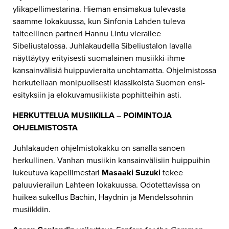
ylikapellimestarina. Hieman ensimakua tulevasta
saamme lokakuussa, kun Sinfonia Lahden tuleva
taiteellinen partneri Hannu Lintu vierailee
Sibeliustalossa. Juhlakaudella Sibeliustalon lavalla
näyttäytyy erityisesti suomalainen musiikki-ihme
kansainvälisiä huippuvieraita unohtamatta. Ohjelmistossa
herkutellaan monipuolisesti klassikoista Suomen ensi-
esityksiin ja elokuvamusiikista pophitteihin asti.
HERKUTTELUA MUSIIKILLA
–
POIMINTOJA
OHJELMISTOSTA
Juhlakauden ohjelmistokakku on sanalla sanoen
herkullinen. Vanhan musiikin kansainvälisiin huippuihin
lukeutuva kapellimestari
Masaaki Suzuki
tekee
paluuvierailun Lahteen lokakuussa. Odotettavissa on
huikea sukellus Bachin, Haydnin ja Mendelssohnin
musiikkiin.