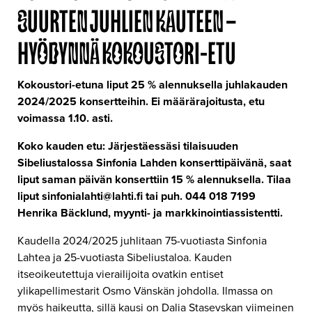
SUURTEN JUHLIEN KAUTEEN –
HYÖDYNNÄ KOKOUSTORI-ETU
Kokoustori-etuna liput 25 % alennuksella juhlakauden
2024/2025 konsertteihin. Ei määrärajoitusta, etu
voimassa 1.10. asti.
Koko kauden etu: Järjestäessäsi tilaisuuden
Sibeliustalossa Sinfonia Lahden konserttipäivänä, saat
liput saman päivän konserttiin 15 % alennuksella. Tilaa
liput sinfonialahti@lahti.fi tai puh. 044 018 7199
Henrika Bäcklund, myynti- ja markkinointiassistentti.
Kaudella 2024/2025 juhlitaan 75-vuotiasta Sinfonia
Lahtea ja 25-vuotiasta Sibeliustaloa. Kauden
itseoikeutettuja vierailijoita ovatkin entiset
ylikapellimestarit Osmo Vänskän johdolla. Ilmassa on
myös haikeutta, sillä kausi on Dalia Stasevskan viimeinen