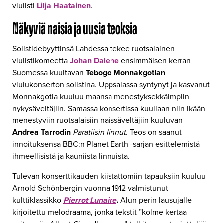
viulisti
Lilja Haatainen
.
Näkyviä naisia ja uusia teoksia
Solistidebyyttinsä Lahdessa tekee ruotsalainen
viulistikomeetta
Johan Dalene
ensimmäisen kerran
Suomessa kuultavan
Tebogo Monnakgotlan
viulukonserton solistina. Uppsalassa syntynyt ja kasvanut
Monnakgotla kuuluu maansa menestyksekkäimpiin
nykysäveltäjiin. Samassa konsertissa kuullaan niin ikään
menestyviin ruotsalaisiin naissäveltäjiin kuuluvan
Andrea Tarrodin
Paratiisin linnut.
Teos on saanut
innoituksensa BBC:n Planet Earth -sarjan esittelemistä
ihmeellisistä ja kauniista linnuista.
Tulevan konserttikauden kiistattomiin tapauksiin kuuluu
Arnold Schönbergin vuonna 1912 valmistunut
kulttiklassikko
Pierrot Lunaire
.
Alun perin lausujalle
kirjoitettu melodraama, jonka tekstit ”kolme kertaa