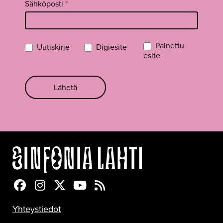
Sähköposti
*
Painettu
Uutiskirje
Digiesite
esite
Lähetä
Sinfonia Lahti Facebookissa
Sinfonia Lahti Instagramissa
Sinfonia Lahti Twitterissä
Sinfonia Lahti YouTubessa
Sinfonia Lahti RSS-feed
Yhteystiedot