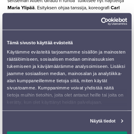
seitsemän Albert Giraud’n runoa” tulkitsee nyt näyttelijä
Maria Ylipää
. Esityksen ohjaa tanssija, koreografi
Carl
Knif
, ja konsertti toteutetaan yhteistyössä Lahden
konservatorion kanssa.
FOKUS-sarjan legendat
Tämä sivusto käyttää evästeitä
Sinfonia Lahden syyskauden FOKUS-konserttisarjassa
Käytämme evästeitä tarjoamamme sisällön ja mainosten
kunnioitetaan
Jaakko Kuusistoa
. Hänen
räätälöimiseen, sosiaalisen median ominaisuuksien
viulukonserttonsa solistina soittaa
Elina Vähälä
ja
tukemiseen ja kävijämäärämme analysoimiseen. Lisäksi
konsertin johtaa
Osmo Vänskä
. Toinen FOKUS-taiteilija
jaamme sosiaalisen median, mainosalan ja analytiikka-
on ensi vuonna 75 vuotta täyttävä
Kalevi Aho
.
alan kumppaneillemme tietoja siitä, miten käytät
Kapellimestari
Erkki Lasonpalon
johtaman konsertin
sivustoamme. Kumppanimme voivat yhdistää näitä
ohjelmassa on sekä Ahon omaa että häntä inspiroinutta
tietoja muihin tietoihin, joita olet antanut heille tai joita on
musiikkia.
kerätty, kun olet käyttänyt heidän palvelujaan.
Suurta viihdettä ja erikoiskonsertteja
Näytä tiedot
Kuten aina, Sinfonia Lahden kauteen kuuluu myös
runsaasti erikois- ja viihdekonsertteja. Käynnistyvän