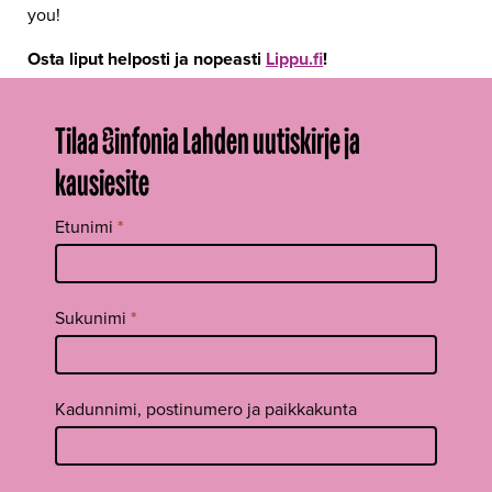
you!
Osta liput helposti ja nopeasti
Lippu.fi
!
Tilaa Sinfonia Lahden uutiskirje ja
kausiesite
Tilaa
Etunimi
*
uutiskirje
footer FI
Sukunimi
*
Kadunnimi, postinumero ja paikkakunta