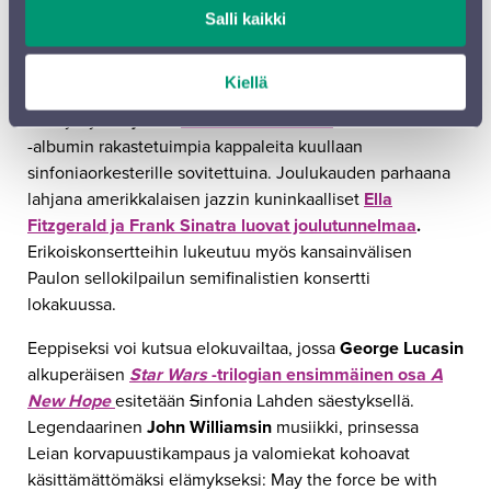
kauden alussa orkesteri tanssittaa yleisönsä takaisin
Salli kaikki
konserttisaleihin supersuosituilla ABBA-konserteillaan.
Kahdessa
Thank You For The Music
-konsertissa ABBAn
Kiellä
suurimpia hittejä esittää Sinfonia Lahden luottokumppani
lauluyhtye
Rajaton
.
Samuli Edelmannin
kahden
Vaiheet
-albumin rakastetuimpia kappaleita kuullaan
sinfoniaorkesterille sovitettuina. Joulukauden parhaana
lahjana amerikkalaisen jazzin kuninkaalliset
Ella
Fitzgerald ja Frank Sinatra luovat joulutunnelmaa
.
Erikoiskonsertteihin lukeutuu myös kansainvälisen
Paulon sellokilpailun semifinalistien konsertti
lokakuussa.
Eeppiseksi voi kutsua elokuvailtaa, jossa
George Lucasin
alkuperäisen
Star Wars
-trilogian ensimmäinen osa
A
New Hope
esitetään
S
infonia Lahden säestyksellä.
Legendaarinen
John Williamsin
musiikki, prinsessa
Leian korvapuustikampaus ja valomiekat kohoavat
käsittämättömäksi elämykseksi: May the force be with