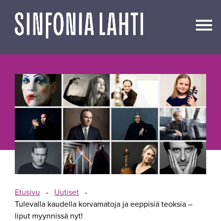
Siirry
sisältöön
Etusivu
-
Uutiset
-
Tulevalla kaudella korvamatoja ja eeppisiä teoksia –
liput myynnissä nyt!