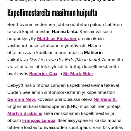
Kapellimestareita maailman huipulta
Beethovenin viidennen johtaa odotetun paluun Lahteen
tekevä kapellimestari
Hannu Lintu.
Kansainvälisesti
huippukysytty
Matthias Pintscher
on niin ikään
vastannut uusintakutsuun myöntävästi. Hänen
ohjelmassaan kuullaan muun muassa
Mahlerin
vaikuttava
Das Lied von der Erde (Maan laulu)
. Aiemmilta
vierailuiltaan lahtelaisyleisölle tuttuja kapellimestareita
ovat myös
Roderick Cox
ja
Sir Mark Elder
.
Debyyttinsä Sinfonia Lahden kapellimestareina tekevät
Uuden-Seelannin sinfoniaorkesterin ylikapellimestari
Gemma New
, kovassa uranousussa oleva
Nil Venditti
,
Englannin kansallisoopperan (ENO) musiikillinen johtaja
Martyn Brabbins
sekä ranskalainen kapellimestari ja
oboisti
François Leleux
. Itsenäisyyspäivän kirkkaimpana
tähtenä loistaa tulevaisuuden suurlupaus, vain 12-vuotias