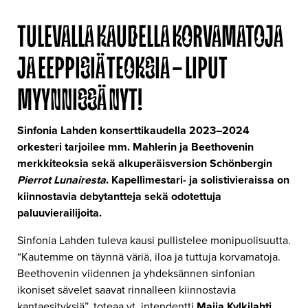
TULEVALLA KAUDELLA KORVAMATOJA
JA EEPPISIÄ TEOKSIA – LIPUT
MYYNNISSÄ NYT!
Sinfonia Lahden konserttikaudella 2023–2024
orkesteri tarjoilee mm. Mahlerin ja Beethovenin
merkkiteoksia sekä alkuperäisversion Schönbergin
Pierrot Lunairesta
. Kapellimestari- ja solistivieraissa on
kiinnostavia debytantteja sekä odotettuja
paluuvierailijoita.
Sinfonia Lahden tuleva kausi pullistelee monipuolisuutta.
“Kautemme on täynnä väriä, iloa ja tuttuja korvamatoja.
Beethovenin viidennen ja yhdeksännen sinfonian
ikoniset sävelet saavat rinnalleen kiinnostavia
kantaesityksiä”, toteaa vt. intendentti
Maija Kylkilahti
.