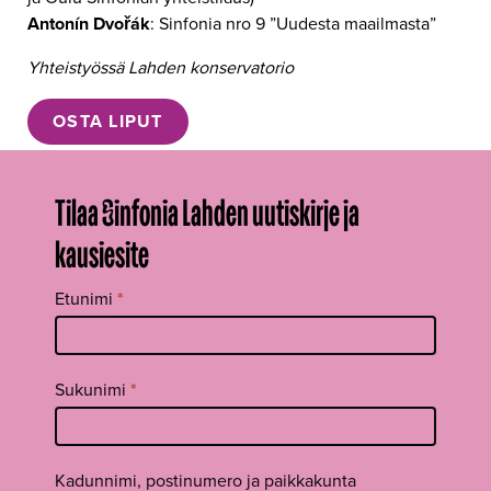
Antonín Dvořák
: Sinfonia nro 9 ”Uudesta maailmasta”
Yhteistyössä Lahden konservatorio
OSTA LIPUT
Tilaa Sinfonia Lahden uutiskirje ja
kausiesite
Tilaa
Etunimi
*
uutiskirje
footer FI
Sukunimi
*
Kadunnimi, postinumero ja paikkakunta