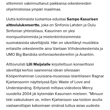
sittemmin vakiinnuttanut paikkansa orkestereiden
ohjelmistoissa ympäri maailmaa.
Uutta kotimaista tuotantoa edustaa
Sampo Kasurisen
alttoviulukonsertto
, joka on Sinfonia Lahden ja Oulu
Sinfonian yhteistilaus. Kasurinen on yksi
monipuolisimmista ja mielenkiintoisimmista
suomalaisista säveltäjistä. Hän on säveltänyt musiikkia
erilaisille orkestereille aina Vantaan Viihdeorkesterista ja
UMO Big Bandista sinfoniaorkestereihin ja Avantiin.
Alttoviulisti
Lilli Maijalalle
kirjoitettuun konserttoon
säveltäjä kertoo saaneensa idean ollessaan
Kööpenhaminan Louisiana-museossa islantilaisen Ragnar
Kjartanssonin näyttelyssä Epic Waste of Love and
Understanding. Erityisesti mittava videoteos Mercy
vuodelta 2004 jäi kytemään Kasurisen mieleen. ”Minuun
teki vaikutuksen se, miten Kjartansson saa toiston avulla
vastaanottajan katsomaan sinänsä tuttua asiaa uudesta