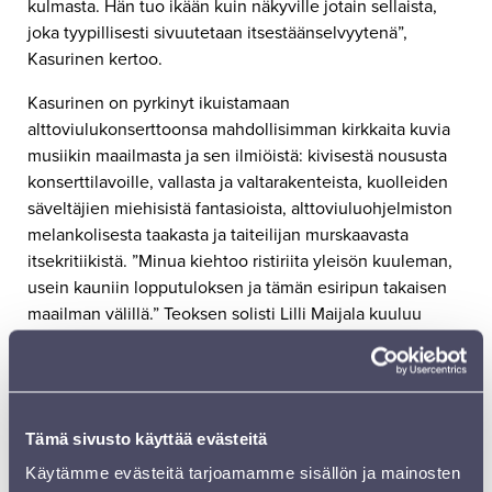
kulmasta. Hän tuo ikään kuin näkyville jotain sellaista,
joka tyypillisesti sivuutetaan itsestäänselvyytenä”,
Kasurinen kertoo.
Kasurinen on pyrkinyt ikuistamaan
alttoviulukonserttoonsa mahdollisimman kirkkaita kuvia
musiikin maailmasta ja sen ilmiöistä: kivisestä noususta
konserttilavoille, vallasta ja valtarakenteista, kuolleiden
säveltäjien miehisistä fantasioista, alttoviuluohjelmiston
melankolisesta taakasta ja taiteilijan murskaavasta
itsekritiikistä. ”Minua kiehtoo ristiriita yleisön kuuleman,
usein kauniin lopputuloksen ja tämän esiripun takaisen
maailman välillä.” Teoksen solisti Lilli Maijala kuuluu
aikamme kysytyimpiin pohjoismaisiin jousisoittajiin. Hän
on kansainvälisen VALO-kvartetin jäsen ja toimi reilun
vuosikymmenen ajan Sibelius-Akatemian
alttoviulumusiikin lehtorina ennen syksyllä 2023
Tämä sivusto käyttää evästeitä
alkanutta alttoviuluprofessuuriaan Zürichin
taidekorkeakoulussa.
Käytämme evästeitä tarjoamamme sisällön ja mainosten