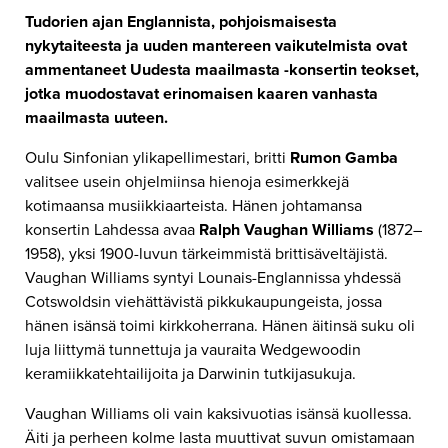
Tudorien ajan Englannista, pohjoismaisesta
nykytaiteesta ja uuden mantereen vaikutelmista ovat
ammentaneet Uudesta maailmasta -konsertin teokset,
jotka muodostavat erinomaisen kaaren vanhasta
maailmasta uuteen.
Oulu Sinfonian ylikapellimestari, britti
Rumon Gamba
valitsee usein ohjelmiinsa hienoja esimerkkejä
kotimaansa musiikkiaarteista. Hänen johtamansa
konsertin Lahdessa avaa
Ralph Vaughan Williams
(1872–
1958), yksi 1900-luvun tärkeimmistä brittisäveltäjistä.
Vaughan Williams syntyi Lounais-Englannissa yhdessä
Cotswoldsin viehättävistä pikkukaupungeista, jossa
hänen isänsä toimi kirkkoherrana. Hänen äitinsä suku oli
luja liittymä tunnettuja ja vauraita Wedgewoodin
keramiikkatehtailijoita ja Darwinin tutkijasukuja.
Vaughan Williams oli vain kaksivuotias isänsä kuollessa.
Äiti ja perheen kolme lasta muuttivat suvun omistamaan