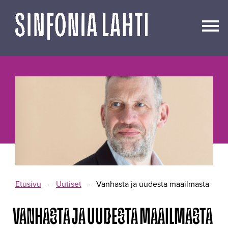
Siirry
sisältöön
Etusivu
-
Uutiset
-
Vanhasta ja uudesta maailmasta
VANHASTA JA UUDESTA MAAILMASTA