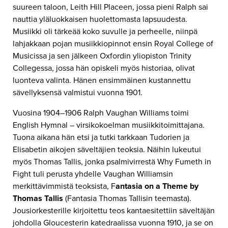
suureen taloon, Leith Hill Placeen, jossa pieni Ralph sai
nauttia yläluokkaisen huolettomasta lapsuudesta.
Musiikki oli tärkeää koko suvulle ja perheelle, niinpä
lahjakkaan pojan musiikkiopinnot ensin Royal College of
Musicissa ja sen jälkeen Oxfordin yliopiston Trinity
Collegessa, jossa hän opiskeli myös historiaa, olivat
luonteva valinta. Hänen ensimmäinen kustannettu
sävellyksensä valmistui vuonna 1901.
Vuosina 1904–1906 Ralph Vaughan Williams toimi
English Hymnal – virsikokoelman musiikkitoimittajana.
Tuona aikana hän etsi ja tutki tarkkaan Tudorien ja
Elisabetin aikojen säveltäjien teoksia. Näihin lukeutui
myös Thomas Tallis, jonka psalmivirrestä Why Fumeth in
Fight tuli perusta yhdelle Vaughan Williamsin
merkittävimmistä teoksista, F
antasia on a Theme by
Thomas Tallis
(Fantasia Thomas Tallisin teemasta).
Jousiorkesterille kirjoitettu teos kantaesitettiin säveltäjän
johdolla Gloucesterin katedraalissa vuonna 1910, ja se on