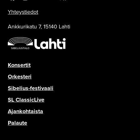
Sinfonia Lahti Facebookissa
Sinfonia Lahti Instagramissa
Sinfonia Lahti Twitterissä
Sinfonia Lahti YouTubessa
Sinfonia Lahti RSS-feed
Yhteystiedot
Ankkurikatu 7, 15140 Lahti
Konsertit
Orkesteri
Sibelius-festivaali
SL ClassicLive
Ajankohtaista
Palaute