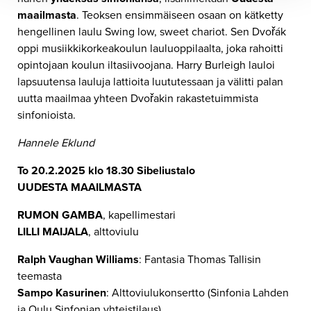
maailmasta
. Teoksen ensimmäiseen osaan on kätketty
hengellinen laulu Swing low, sweet chariot. Sen Dvořák
oppi musiikkikorkeakoulun lauluoppilaalta, joka rahoitti
opintojaan koulun iltasiivoojana. Harry Burleigh lauloi
lapsuutensa lauluja lattioita luututessaan ja välitti palan
uutta maailmaa yhteen Dvořakin rakastetuimmista
sinfonioista.
Hannele Eklund
To 20.2.2025 klo 18.30 Sibeliustalo
UUDESTA MAAILMASTA
RUMON GAMBA
, kapellimestari
LILLI MAIJALA
, alttoviulu
Ralph Vaughan Williams
: Fantasia Thomas Tallisin
teemasta
Sampo Kasurinen
: Alttoviulukonsertto (Sinfonia Lahden
ja Oulu Sinfonian yhteistilaus)