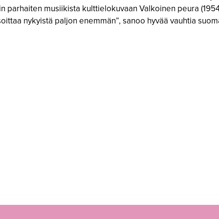
kin parhaiten musiikista kulttielokuvaan Valkoinen peura (19
 soittaa nykyistä paljon enemmän”, sanoo hyvää vauhtia suomal