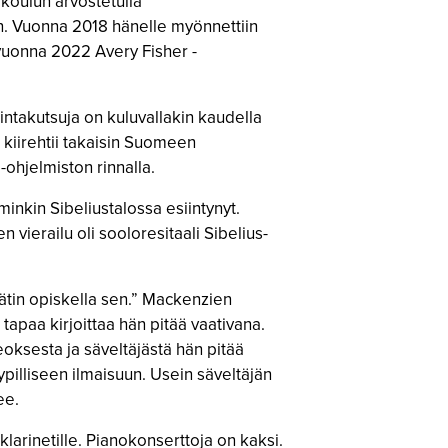
koulun arvostetulla
kin. Vuonna 2018 hänelle myönnettiin
a vuonna 2022 Avery Fisher -
intakutsuja on kuluvallakin kaudella
 kiirehtii takaisin Suomeen
ohjelmiston rinnalla.
nkin Sibeliustalossa esiintynyt.
vierailu oli sooloresitaali Sibelius-
äätin opiskella sen.” Mackenzien
apaa kirjoittaa hän pitää vaativana.
oksesta ja säveltäjästä hän pitää
yypilliseen ilmaisuun. Usein säveltäjän
ee.
 klarinetille. Pianokonserttoja on kaksi.