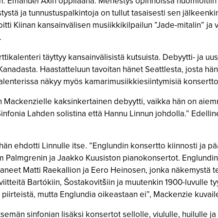
 Emanuel Axin oppilaana. Menestys opinnoissa huomioitiin 
tystä ja tunnustuspalkintoja on tullut tasaisesti sen jälkeen
oitti Kiinan kansainvälisen musiikkikilpailun ”Jade-mitalin” j
.
alenteri täyttyy kansainvälisistä kutsuista. Debyytti- ja uus
 Kanadasta. Haastatteluun tavoitan hänet Seattlesta, josta hän
alenterissa näkyy myös kamarimusiikkiesiintymisiä konsertto-
Mackenzielle kaksinkertainen debyytti, vaikka hän on aiemmi
fonia Lahden solistina että Hannu Linnun johdolla.” Edellinen 
än ehdotti Linnulle itse. ”Englundin konsertto kiinnosti ja p
 Palmgrenin ja Jaakko Kuusiston pianokonsertot. Englundin t
aneet Matti Raekallion ja Eero Heinosen, jonka näkemystä te
iitteitä Bartókiin, Šostakovitšiin ja muutenkin 1900-luvulle t
sta piirteistä, mutta Englundia oikeastaan ei”, Mackenzie kuvail
emän sinfonian lisäksi konsertot sellolle, viululle, huilulle ja