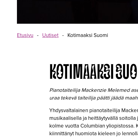
Etusivu
-
Uutiset
-
Kotimaaksi Suomi
KOTIMAAKSI SU
Pianotaiteilija Mackenzie Melemed aset
uraa tekevä taiteilija päätti jäädä ma
Yhdysvaltalainen pianotaiteilija Macke
musikaalisella ja heittäytyvällä soitol
kolme vuotta Columbian yliopistossa. Ku
kiinnittänyt huomiota kieleen jo lennolla