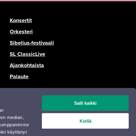
Konsertit
Orkesteri
Sibelius-festivaali
SL ClassicLive
Ajankohtaista
Palaute
Tietosuoja
Salli kaikki
Saavutettavuusseloste
an
Opas Online
sen median,
Kiellä
. Kumppanimme
olet käyttänyt