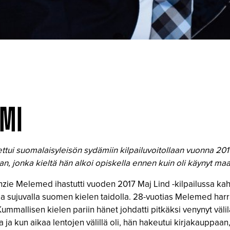
OMI
tui suomalaisyleisön sydämiin kilpailuvoitollaan vuonna 2017
ahan, jonka kieltä hän alkoi opiskella ennen kuin oli käynyt 
nzie Melemed ihastutti vuoden 2017 Maj Lind -kilpailussa ka
la ja sujuvalla suomen kielen taidolla. 28-vuotias Melemed har
mmallisen kielen pariin hänet johdatti pitkäksi venynyt välil
 ja kun aikaa lentojen välillä oli, hän hakeutui kirjakauppaan,