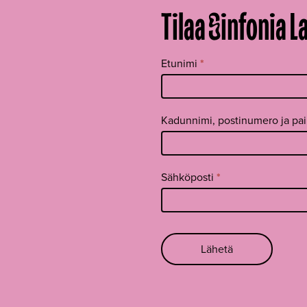
Tilaa Sinfonia L
Tilaa
Etunimi
*
uutiskirje
footer FI
Kadunnimi, postinumero ja pa
Sähköposti
*
Lähetä