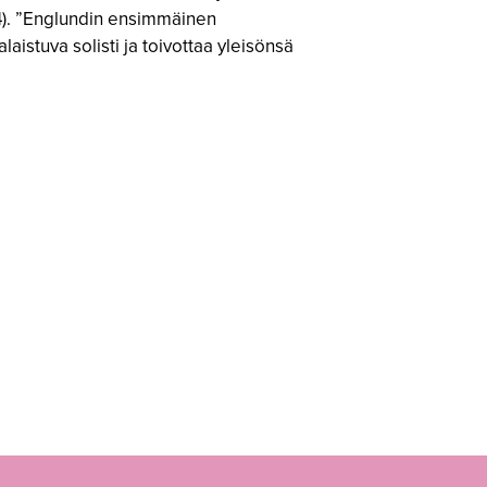
54). ”Englundin ensimmäinen
aistuva solisti ja toivottaa yleisönsä