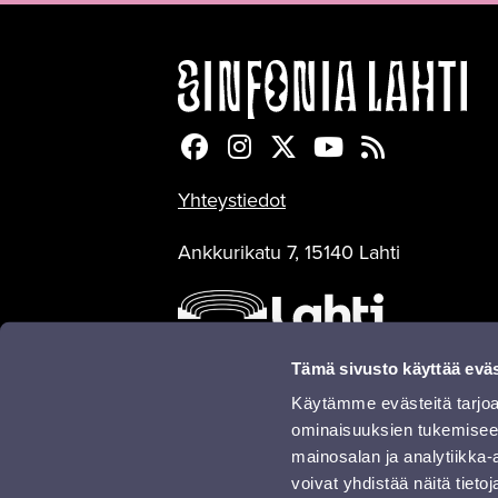
Sinfonia Lahti Facebookiss
Sinfonia Lahti Instagra
Sinfonia Lahti Twitte
Sinfonia Lahti 
Sinfonia Lah
Yhteystiedot
Ankkurikatu 7, 15140 Lahti
Tämä sivusto käyttää eväs
Käytämme evästeitä tarjoa
ominaisuuksien tukemisee
mainosalan ja analytiikka
Sinfonisesti yhdessä:
voivat yhdistää näitä tietoja