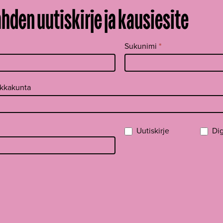
ahden uutiskirje ja kausiesite
Sukunimi
*
ikkakunta
Uutiskirje
Dig