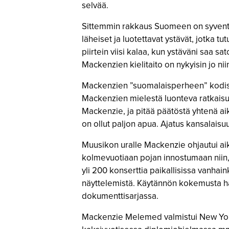
selvää.
Sittemmin rakkaus Suomeen on syventyn
läheiset ja luotettavat ystävät, jotka t
piirtein viisi kalaa, kun ystäväni saa 
Mackenzien kielitaito on nykyisin jo nii
Mackenzien ”suomalaisperheen” kodista
Mackenzien mielestä luonteva ratkaisu.
Mackenzie, ja pitää päätöstä yhtenä ai
on ollut paljon apua. Ajatus kansalais
Muusikon uralle Mackenzie ohjautui aika
kolmevuotiaan pojan innostumaan niin, 
yli 200 konserttia paikallisissa vanha
näyttelemistä. Käytännön kokemusta h
dokumenttisarjassa.
Mackenzie Melemed valmistui New Yorkin