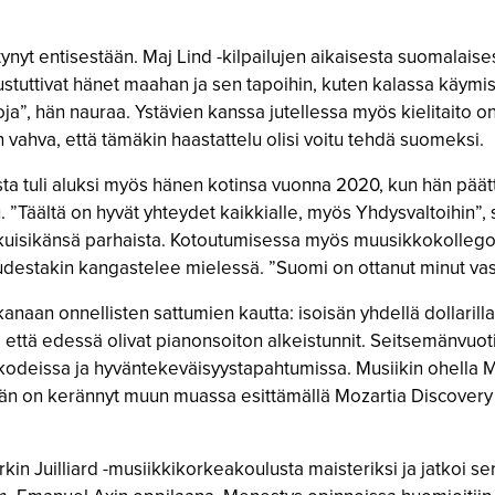
yt entisestään. Maj Lind -kilpailujen aikaisesta suomalais
utustuttivat hänet maahan ja sen tapoihin, kuten kalassa käymi
satoja”, hän nauraa. Ystävien kanssa jutellessa myös kielitait
n vahva, että tämäkin haastattelu olisi voitu tehdä suomeksi.
 tuli aluksi myös hänen kotinsa vuonna 2020, kun hän päät
 ”Täältä on hyvät yhteydet kaikkialle, myös Yhdysvaltoihin”,
kuisikänsä parhaista. Kotoutumisessa myös muusikkokollegois
uudestakin kangastelee mielessä. ”Suomi on ottanut minut vas
naan onnellisten sattumien kautta: isoisän yhdellä dollarilla
että edessä olivat pianonsoiton alkeistunnit. Seitsemänvuoti
inkodeissa ja hyväntekeväisyystapahtumissa. Musiikin ohella
än on kerännyt muun muassa esittämällä Mozartia Discovery
 Juilliard -musiikkikorkeakoulusta maisteriksi ja jatkoi se