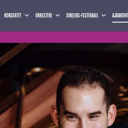
Näytä alasivut
Näytä alasivut
Näytä alasivu
KONSERTIT
ORKESTERI
SIBELIUS-FESTIVAALI
AJANKOHT