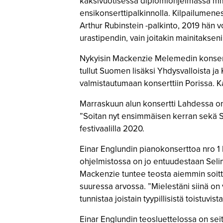
kaksivuotisessa diplomiohjelmassa mm.
ensikonserttipalkinnolla. Kilpailumenes
Arthur Rubinstein -palkinto, 2019 hän v
urastipendin, vain joitakin mainitakseni
Nykyisin Mackenzie Melemedin konserttik
tullut Suomen lisäksi Yhdysvalloista ja
valmistautumaan konserttiin Porissa. K
Marraskuun alun konsertti Lahdessa on 
”Soitan nyt ensimmäisen kerran sekä Sin
festivaalilla 2020.
Einar Englundin pianokonserttoa nro 1 h
ohjelmistossa on jo entuudestaan Selim
Mackenzie tuntee teosta aiemmin soitt
suuressa arvossa. ”Mielestäni siinä on v
tunnistaa joistain tyypillisistä toistuvi
Einar Englundin teosluettelossa on seits