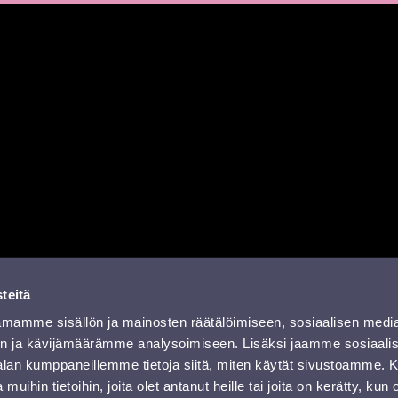
a
missa
rissä
YouTubessa
ti RSS-feed
teitä
mamme sisällön ja mainosten räätälöimiseen, sosiaalisen medi
n ja kävijämäärämme analysoimiseen. Lisäksi jaamme sosiaali
-alan kumppaneillemme tietoja siitä, miten käytät sivustoamme
 muihin tietoihin, joita olet antanut heille tai joita on kerätty, kun 