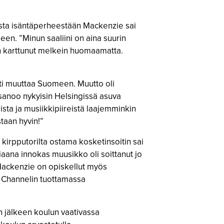
esta isäntäperheestään Mackenzie sai
seen. ”Minun saaliini on aina suurin
o on karttunut melkein huomaamatta.
ti muuttaa Suomeen. Muutto oli
 sanoo nykyisin Helsingissä asuva
ta ja musiikkipiireistä laajemminkin
taan hyvin!”
 kirpputorilta ostama kosketinsoitin sai
aana innokas muusikko oli soittanut jo
 Mackenzie on opiskellut myös
 Channelin tuottamassa
n jälkeen koulun vaativassa