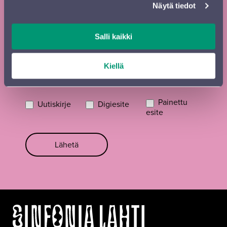
Näytä tiedot
Kadunnimi, postinumero ja paikkakunta
Salli kaikki
Sähköposti
*
Kiellä
Painettu
Uutiskirje
Digiesite
esite
Lähetä