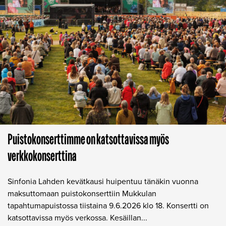
Puistokonserttimme on katsottavissa myös
verkkokonserttina
Sinfonia Lahden kevätkausi huipentuu tänäkin vuonna
maksuttomaan puistokonserttiin Mukkulan
tapahtumapuistossa tiistaina 9.6.2026 klo 18. Konsertti on
katsottavissa myös verkossa. Kesäillan...