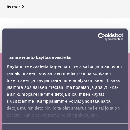
Läs mer
Edellinen
Sivu
Sivu
Sivu
Sivu
Sivu
Seuraava
‹
1
2
3
4
…
41
›
sivu
sivu
Tämä sivusto käyttää evästeitä
Käytämme evästeitä tarjoamamme sisällön ja mainosten
Tilaa Sinfonia Lahden uutiskirje ja
räätälöimiseen, sosiaalisen median ominaisuuksien
kausiesite
tukemiseen ja kävijämäärämme analysoimiseen. Lisäksi
jaamme sosiaalisen median, mainosalan ja analytiikka-
Tilaa
Etunimi
*
alan kumppaneillemme tietoja siitä, miten käytät
uutiskirje
sivustoamme. Kumppanimme voivat yhdistää näitä
footer FI
tietoja muihin tietoihin, joita olet antanut heille tai joita on
kerätty, kun olet käyttänyt heidän palvelujaan.
Sukunimi
*