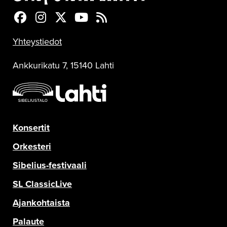
Sinfonia Lahti Facebookissa
Sinfonia Lahti Instagramissa
Sinfonia Lahti Twitterissä
Sinfonia Lahti YouTubessa
Sinfonia Lahti RSS-feed
Yhteystiedot
Ankkurikatu 7, 15140 Lahti
Konsertit
Orkesteri
Sibelius-festivaali
SL ClassicLive
Ajankohtaista
Palaute