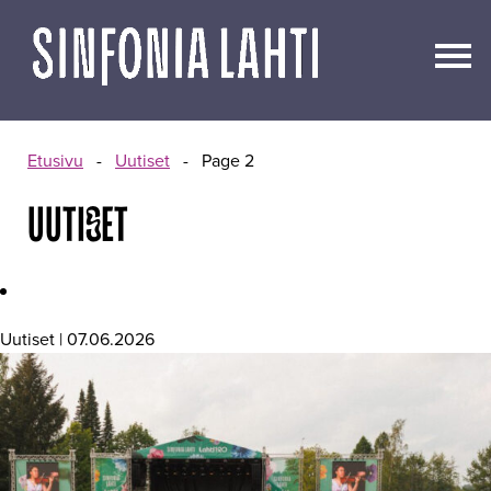
Siirry
sisältöön
Etusivu
-
Uutiset
-
Page 2
UUTISET
Uutiset | 07.06.2026