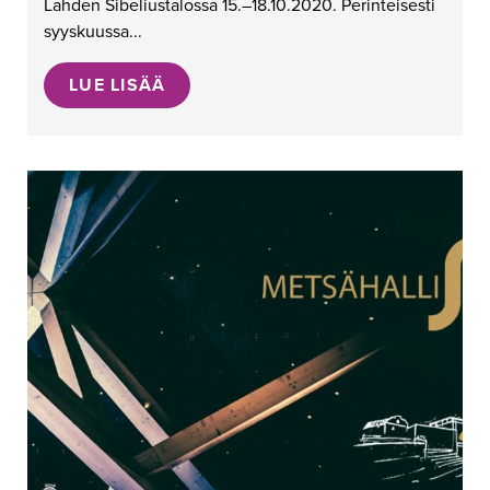
Lahden Sibeliustalossa 15.–18.10.2020. Perinteisesti
syyskuussa...
LUE LISÄÄ