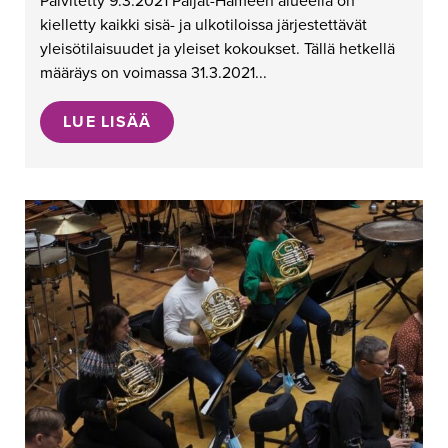
Päivitetty 9.3.2021 Päijät-Hämeen alueella on
kielletty kaikki sisä- ja ulkotiloissa järjestettävät
yleisötilaisuudet ja yleiset kokoukset. Tällä hetkellä
määräys on voimassa 31.3.2021...
LUE LISÄÄ