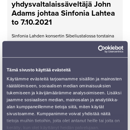
yhdysvaltalaissäveltäjä John
Adams johtaa Sinfonia Lahtea
to 7.10.2021
Sinfonia Lahden konsertin Sibeliustalossa torstaina
7.10.2021 johtaa legendaarinen
yhdysvaltalaissäveltäjä John Adams. Adams (s. 1947)
on jo vuosia kuulunut maailman esitetyimpien...
Tämä sivusto käyttää evästeitä
LUE LISÄÄ
Käytämme evästeitä tarjoamamme sisällön ja mainosten
räätälöimiseen, sosiaalisen median ominaisuuksien
tukemiseen ja kävijämäärämme analysoimiseen. Lisäksi
jaamme sosiaalisen median, mainosalan ja analytiikka-
alan kumppaneillemme tietoja siitä, miten käytät
sivustoamme. Kumppanimme voivat yhdistää näitä
tietoja muihin tietoihin, joita olet antanut heille tai joita on
kerätty, kun olet käyttänyt heidän palvelujaan.