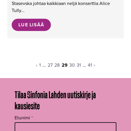
Stasevska johtaa kaikkiaan neljä konserttia Alice
Tully...
LUE LISÄÄ
Edellinen
Sivu
Sivu
Sivu
Sivu
Sivu
Sivu
Sivu
Seuraava
‹
1
…
27
28
29
30
31
…
41
›
sivu
sivu
Tilaa Sinfonia Lahden uutiskirje ja
kausiesite
Tilaa
Etunimi
*
uutiskirje