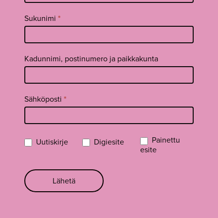
footer FI
Sukunimi
*
Kadunnimi, postinumero ja paikkakunta
Sähköposti
*
Painettu
Uutiskirje
Digiesite
esite
Lähetä