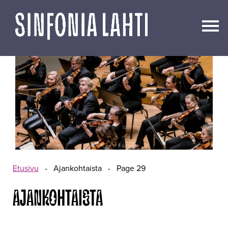
Siirry
sisältöön
Etusivu
-
Ajankohtaista
-
Page 29
AJANKOHTAISTA